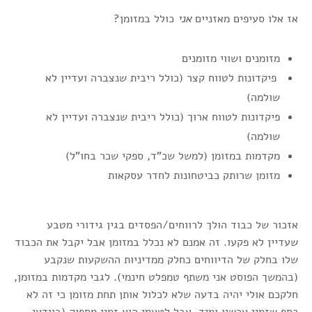
אז אלו סעיפים מאזניים
אני
כולל במזומן?
מזומנים ושווי מזומנים
פיקדונות לטווח קצר (כולל ריבית שנצברה ועדיין לא
שולמה)
פיקדונות לטווח ארוך (כולל ריבית שנצברה ועדיין לא
שולמה)
מקדמות במזומן (למשל שכ"ד, ספקי שכר בחו"ל)
מזומן שרותק כביטחונות לחדר עסקאות
אזכור של כבוד הולך לרווחים/הפסדים בגין גידורי מטבע
שעדיין לא פקעו. זה אמנם לא נכלל במזומן אבל יקבל את הכבוד
שלו בחלק של הדיווחים כחלק ממדיניות ההשקעות שנקבע
(בהמשך הפוסט אני משתף טמפלט חינמי). לגבי מקדמות במזומן,
חלקכם אולי יהיה בדעה שלא לכלול אותן תחת מזומן כי זה לא
כסף שזמין עכשיו ומיד, אבל לטעמי הוא זמין מספיק (בוודאי