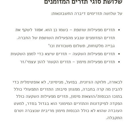
שלושת סוגי תזרים המזומנים
על שלושה תזרימים דיברה החשבונאות:
תזרים מפעילות שוטפת – כשמו כן הוא.
אמור
לשקף את
תזרים המזומנים שנבע מהפעילות השוטפת של החברה.
גבייה מלקוחות, תשלום משכורות וכו'
תזרים מפעילות השקעה – תזרים שיצא כדי לממן השקעות
תזרים מפעילות מימון – תזרים הקשור להון עצמי/זר
לכאורה, חלוקה הגיונית. בפועל, מניסיוני, לא אופטימלית כדי
להבין מה קרה בחברה, ממגוון סיבות: התזרים התפעולי כולל
בתוכו הכנסות/הוצאות מימון, תזרים מפעילות השקעה כולל
הפקדה לפיקדונות והתזרים המימוני הוא בגדול בסדר, למעט
העובדה שהוא לא כולל הכנסות מימון מריבית שנצברה וטרם
התקבלה.