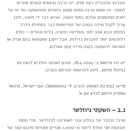
שברגע שהגבייה רצה חלק, יש הרבה נושאים קטנים אחרים
לתפור. זה תופס הרבה פחות מקום ביומיום מההשפעה של זה על
יתרת המזומנים שלכם בסוף השנה, שהיא דבר די חשוב, ולכן
צריך לקבל מידה הגונה של התייחסות כבר בתחילת הדרך.
בפוסט הבא אגע יותר בשליטה ובקרה, כלים ונהלים – כולם
רלוונטים יותר לחברות גדולות, אבל ייתכן שתמצאו בהם עניין או
השראה להטמעה בקנה מידה קטן אצלכם.
יש לנו מיטאפ ב-18.4.2024, 9:00 ואנחנו הולכים לגעת
גם
בניהול מזומן
. לינק להרשמה יפורסם בקרוב.
סייעו בכתיבת הפוסט (הגיבו לי בוואטסאפ): אבי ישראל, מיכאל
שמורק ורותם לנדא עם א'
נ.ב – השקתי ניוזלטר
מרכז הכובד של הבלוג עבר לאחרונה לניוזלטר. מדי מספר
שבועות אני שולח ליותר מ-1,000 מנויים ומנויות סיכום קצר של