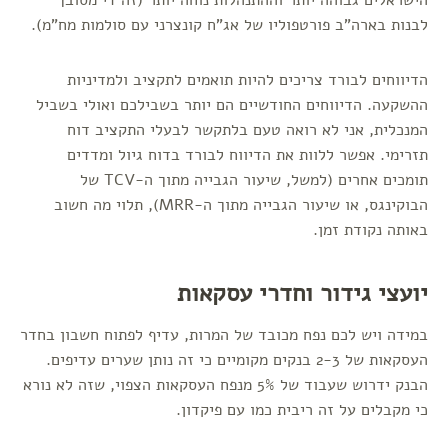
הישראלים גבוהה יותר וההתנהלות נוחה יותר (זה די מסובך
לבנות בארה"ב פורטפוליו של אג"ח קונצרני עם סולמות מח"מ).
הדיווחים לבורד צריכים להיות תואמים לתקציב ולמדיניות
ההשקעה. הדיווחים החודשיים הם יותר בשבילכם ואולי בשביל
המנכלית, אני לא רואה טעם בלתקשר לבעלי התקציב דוח
תזרימי. אפשר ללוות את הדיווח לבורד בדוח גיול ומדדים
תומכים אחרים (למשל, שיעור הגבייה מתוך ה-TCV של
הבוקינגס, או שיעור הגבייה מתוך ה-MRR), תלוי מה חשוב
באותה נקודת זמן.
יועצי גידור וחדרי עסקאות
במידה ויש לכם נפח מכובד של המרות, עדיף לפתוח חשבון בחדר
העסקאות של 2-3 בנקים מקומיים כי זה נותן שערים עדיפים.
הבנק ידרוש שעבוד של 5% מנפח העסקאות הצפוי, שזה לא נורא
כי מקבלים על זה ריבית כמו עם פיקדון.