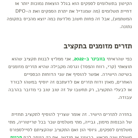
הקיטון בתשלומים לספקים הוא בגלל הוצאות נמוכות יותר או
דחיית תשלומים (מה שמגדיל את יתרת הספקים ואת ה-DPO
המשתמע), אבל זה פחות חשוב מלדעת כמה יוצא מהכיס בתקופה
נתונה.
תזרים מזומנים בתקציב
כפי שהראיתי
בוובינר ב-2022
, אני ממליץ לבנות תקציב שהוא
תוצאתי (קרי, רווח והפסד) וגרסה מקבילה שהיא תזרים מזומנים
בשיטה הישירה. אפשר להוסיף את שני הדוחות הכספיים
האחרים, מאזן ודוח תזרים אם לדעתכם זה יוסיף במשהו לבורד
או לבעלי התקציב, רק תחשבו על זה טוב טוב כי מדובר בהרבה
עבודה.
בחזרה לתזרים הישיר. זה אומר שצריך להוסיף לתקציב תחזית
של הכנסות מימון, גבייה, מתי משלמים שכר בכל טריטוריה, מתי
משלמים לספקים, גיוסי הון ואם התקציב שהקציתם לסיילספורס
משולם שנה מראש, רבעוני או חודשי. אם רק הייתה לכם
תבנית