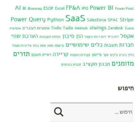
AI
Power BI
FP&A
BI
ESOP
Excel
IPO
Bluesnap
Power Pivot
SaaS
Power Query
Python
Stripe
Salesforce
SPAC
xlwings
Zendesk
Twilio
Trello
אופציות לעובדים
Zuora
WeWork
אופרציה
אקסל
הון סיכון
הערכת שווי
דוח גיול
דוח רווח והפסד
הנהלת חשבונות
כלים שימושיים
חברות
חשבות
כרטסת
מאזן
מאזן בוחן
מדיניות תגמול
תזרים
קריירה
פייטון
ראיית חשבון
נדלן
ניכיון צ'קים
סקר
פקודות נוספות
מזומנים
תכנון תקציב
תכנית בונוסים
חיפוש