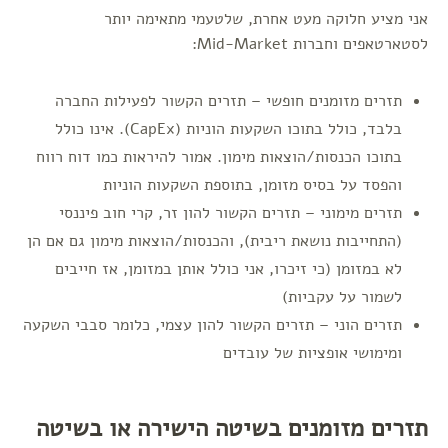
אני מציע חלוקה מעט אחרת, שלטעמי מתאימה יותר
לסטארטאפים וחברות Mid-Market:
תזרים מזומנים חופשי – תזרים הקשור לפעילות החברה
בלבד, כולל בתוכו השקעות הוניות (CapEx). אינו כולל
בתוכו הכנסות/הוצאות מימון. אמור להיראות כמו דוח רווח
והפסד על בסיס מזומן, בתוספת השקעות הוניות
תזרים מימוני – תזרים הקשור להון זר, קרי חוב פיננסי
(התחייבות נושאת ריבית), והכנסות/הוצאות מימון גם אם הן
לא במזומן (כי זיכרו, אני כולל אותן במזומן, אז חייבים
לשמור על עקביות)
תזרים הוני – תזרים הקשור להון עצמי, כלומר סבבי השקעה
ומימושי אופציות של עובדים
תזרים מזומנים בשיטה הישירה או בשיטה