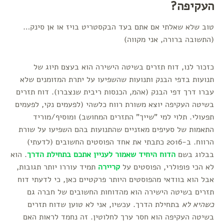
העקיפה?
טוב שלא שאלתי אם אתם בעד הבקסטריט בויז או אן סינק…
(התשובה ברורה, אני מקווה)
כזכור לנו, דוח תזרים בשיטה הישירה הוא בעצם תיוג של
תנועות בדפי הבנק ותנועות שהשפיעו על יתרת המזומנים שלא
עברו דרך דפי הבנק (אהמ, הכנסות ריבית שנצברו). דוח תזרים
בשיטה העקיפה יוצא משורת רווח כלשהי (לפעמים נקי, לפעמים
תפעולי. תלוי למי "שייך" התזרים המחושב) ומוסיף/מוריד
התאמות של סעיפים מאזניים שהתנועות בהם השפיעו על שורת
הרווח. ב-2016 כתבתי את אחד הפוסטים החשובים (לדעתי)
בבלוג בשם
הדוח היחיד שאמור לעניין אתכם בתחילת הדרך
. הוא
לא הכי פופולרי, הפוסטים על
קריירה
תמיד עוררו יותר תגובות,
אבל הוא בוודאי מהפוסטים היותר פרקטיים כאן, כי לדעתי דוח
תזרים בשיטה הישירה הוא מהדוחות החשובים של חברה גם
כשהיא לא
בתחילת הדרך. עכשיו, אני לא טוען שדוח תזרים
בשיטה העקיפה הוא חסר ערך לחלוטין. זה נחמד לראות האם