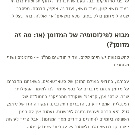
על פני 10 חלקים. בכל פעם שהתכוונתי ללחוץ Publish נזכרתי
בעוד נושא קטן, ועוד נושא, ועוד נו. אוקיי, הבנתם. מסתבר
שניהול מזומן כולל בתוכו מלא נושאים! אז יאללה, בואו נצלול.
מבוא לפילוסופיה של המזומן (או: מה זה
מזומן?)
לחשבונאות יש חיים קלים: עד 3 חודשים מח"מ -> מזומנים ושווי
מזומנים.
עבורנו, בוודאי בעולם התוכן של סטארטאפים, כשאנחנו מדברים
על מזומן אנחנו מדברים על כסף שזמין לנו למימון הפעילות:
שכר, שרתי ענן, קראנצ' שוקולד מהבייקרי ביומולדת של
המנכלית. אתם יודעים, הדברים החשובים. הנקודה הזו של
מזומן
נזיל
היא הרבה פעמים נתונה לפרשנות, ואמנם אין לה המון
השפעה ביומיום (אחוזים בודדים מסך המזומן), אבל צריך לעשות
יישור קו בנושא הזה ולשמור על עקביות שנים קדימה.