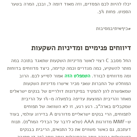
יכלו להיות לכם הפסדים, וזה מאוד דומה ל, ובכן, המרה בשער
הספוט. פחות 3%.
#כיףאיתיבמסיבות
דיווחים פנימיים ומדיניות השקעות
החל מסבב C רצוי לאשר מדיניות השקעות שתאגד בתוכה במה
מותר להשקיע, כמה מגדרים וכמה קדימה, כיצד מדווחים בדוחות
ומה מדווחים לבורד.
הטמפלט הזה
אמור לסייע לכם. הרוב
המוחלט של החברות שאני מכיר אישרו מדיניות השקעות
שמאפשרת להן להפקיד בפיקדונות דולריים של בנקים ישראלים
מאחר והריבית המוצעת עדיפה בלמעלה מ-1% על הריבית
שמקבלים בארה"ב. רגע רגע, זו לא השוואה של תפוחים
לתפוחים, הרי בנקים ישראליים מדורגים A בדירוג עולמי, בעוד
ש-MMF מדורגות AAA (שלא לדבר על הבדלי המח"מ). תנוח
דעתכם, גם כאשר משווים את כל התנאים, הריבית בבנקים