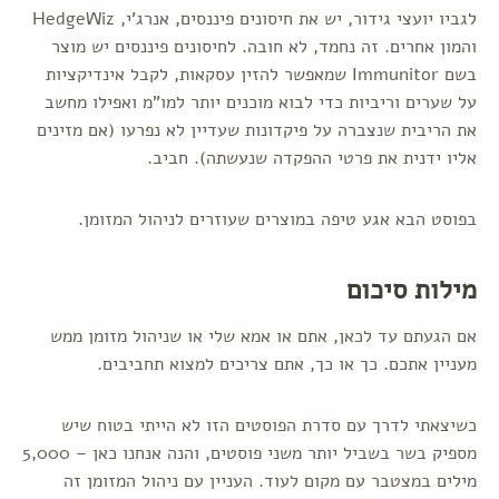
לגביו יועצי גידור, יש את חיסונים פיננסים, אנרג'י, HedgeWiz
והמון אחרים. זה נחמד, לא חובה. לחיסונים פיננסים יש מוצר
בשם Immunitor שמאפשר להזין עסקאות, לקבל אינדיקציות
על שערים וריביות כדי לבוא מוכנים יותר למו"מ ואפילו מחשב
את הריבית שנצברה על פיקדונות שעדיין לא נפרעו (אם מזינים
אליו ידנית את פרטי ההפקדה שנעשתה). חביב.
בפוסט הבא אגע טיפה במוצרים שעוזרים לניהול המזומן.
מילות סיכום
אם הגעתם עד לכאן, אתם או אמא שלי או שניהול מזומן ממש
מעניין אתכם. כך או כך, אתם צריכים למצוא תחביבים.
כשיצאתי לדרך עם סדרת הפוסטים הזו לא הייתי בטוח שיש
מספיק בשר בשביל יותר משני פוסטים, והנה אנחנו כאן – 5,000
מילים במצטבר עם מקום לעוד. העניין עם ניהול המזומן זה