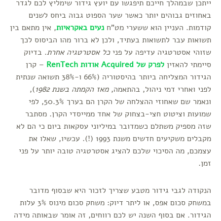
ייתכן שבמהלך חייכם תיפגשו עם יועץ גידור שימליץ לכם לגדר
באחוזים גבוהים יותר כאשר שער הספוט גבוה ביחס לשנים
קודמות. העניין הוא ששערי מט"ח
נעים באקראיות
, אין מתאם בין
תשואות עבר לתשואות בעתיד, ולכן לא ברור מהו הביסוס לכך
שזוהי אסטרטגיה עדיפה על פני
כל אסטרטגיה אחרת
. בדיוק
סיימתי להאזין
לפרק של Acquired אודות RenTech
– קרן
הגידור המצליחה ביותר בהיסטוריה (66% ו-38% תשואה שנתית
לפני ואחרי דמי ניהול, בהתאמה,
מאז הקמתה בשנת 1982
),
ונאמר שם שאחוזי ההצלחה של הקרן הם בערך 50.3%, לפי
שמועות וציטוט חצי-בצחוק של אחד ממייסדי הקרן. מסתבר
שזה מספיק משתלם כשמדובר במיליוני עסקאות ביום כי הם לא
מקבלים משקיעים חדשים משנת 1993 (!). עכשיו, שאלו את
עצמכם, מה הסיכוי שלכם להציג אסטרטגיה טובה יותר על פני
זמן.
הנקודה לגבי גידור מטבע שצריך לזכור היא שבסוף מדובר
במשחק סכום אפס, או ליתר דיוק: משחק סכום מינוס 3% עלות
הגידור. אם בסוף השנה יש לכם רווחים, זה אומר שבאותה מידה