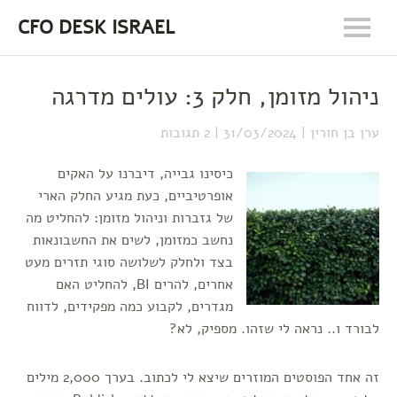
CFO DESK ISRAEL
ניהול מזומן, חלק 3: עולים מדרגה
ערן בן חורין
31/03/2024
2 תגובות
כיסינו גבייה, דיברנו על האקים
אופרטיביים, כעת מגיע החלק הארי
של גזברות וניהול מזומן: להחליט מה
נחשב כמזומן, לשים את החשבונאות
בצד ולחלק לשלושה סוגי תזרים מעט
אחרים, להרים BI, להחליט האם
מגדרים, לקבוע כמה מפקידים, לדווח
לבורד ו.. נראה לי שזהו. מספיק, לא?
זה אחד הפוסטים המוזרים שיצא לי לכתוב. בערך 2,000 מילים