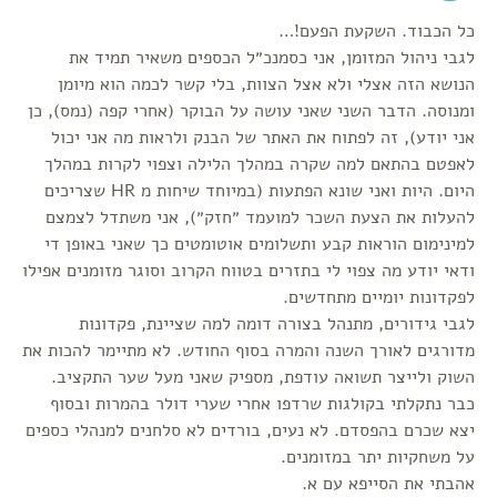
כל הכבוד. השקעת הפעם!…
לגבי ניהול המזומן, אני כסמנכ״ל הכספים משאיר תמיד את
הנושא הזה אצלי ולא אצל הצוות, בלי קשר לכמה הוא מיומן
ומנוסה. הדבר השני שאני עושה על הבוקר (אחרי קפה (נמס), כן
אני יודע), זה לפתוח את האתר של הבנק ולראות מה אני יכול
לאפטם בהתאם למה שקרה במהלך הלילה וצפוי לקרות במהלך
היום. היות ואני שונא הפתעות (במיוחד שיחות מ HR שצריכים
להעלות את הצעת השכר למועמד ״חזק״), אני משתדל לצמצם
למינימום הוראות קבע ותשלומים אוטומטים כך שאני באופן די
ודאי יודע מה צפוי לי בתזרים בטווח הקרוב וסוגר מזומנים אפילו
לפקדונות יומיים מתחדשים.
לגבי גידורים, מתנהל בצורה דומה למה שציינת, פקדונות
מדורגים לאורך השנה והמרה בסוף החודש. לא מתיימר להכות את
השוק ולייצר תשואה עודפת, מספיק שאני מעל שער התקציב.
כבר נתקלתי בקולגות שרדפו אחרי שערי דולר בהמרות ובסוף
יצא שכרם בהפסדם. לא נעים, בורדים לא סלחנים למנהלי כספים
על משחקיות יתר במזומנים.
אהבתי את הסייפא עם א.