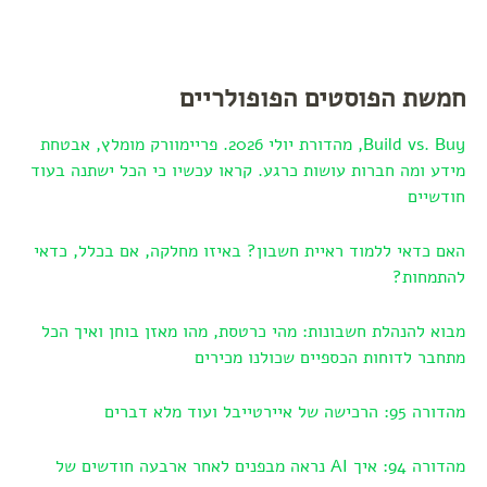
חמשת הפוסטים הפופולריים
Build vs. Buy, מהדורת יולי 2026. פריימוורק מומלץ, אבטחת
מידע ומה חברות עושות כרגע. קראו עכשיו כי הכל ישתנה בעוד
חודשיים
האם כדאי ללמוד ראיית חשבון? באיזו מחלקה, אם בכלל, כדאי
להתמחות?
מבוא להנהלת חשבונות: מהי כרטסת, מהו מאזן בוחן ואיך הכל
מתחבר לדוחות הכספיים שכולנו מכירים
מהדורה 95: הרכישה של איירטייבל ועוד מלא דברים
מהדורה 94: איך AI נראה מבפנים לאחר ארבעה חודשים של