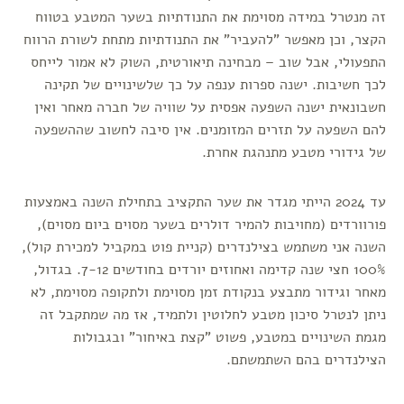
זה מנטרל במידה מסוימת את התנודתיות בשער המטבע בטווח
הקצר, וכן מאפשר "להעביר" את התנודתיות מתחת לשורת הרווח
התפעולי, אבל שוב – מבחינה תיאורטית, השוק לא אמור לייחס
לכך חשיבות. ישנה ספרות ענפה על כך שלשינויים של תקינה
חשבונאית ישנה השפעה אפסית על שוויה של חברה מאחר ואין
להם השפעה על תזרים המזומנים. אין סיבה לחשוב שההשפעה
של גידורי מטבע מתנהגת אחרת.
עד 2024 הייתי מגדר את שער התקציב בתחילת השנה באמצעות
פורוורדים (מחויבות להמיר דולרים בשער מסוים ביום מסוים),
השנה אני משתמש בצילנדרים (קניית פוט במקביל למכירת קול),
100% חצי שנה קדימה ואחוזים יורדים בחודשים 7-12. בגדול,
מאחר וגידור מתבצע בנקודת זמן מסוימת ולתקופה מסוימת, לא
ניתן לנטרל סיכון מטבע לחלוטין ולתמיד, אז מה שמתקבל זה
מגמת השינויים במטבע, פשוט "קצת באיחור" ובגבולות
הצילנדרים בהם השתמשתם.