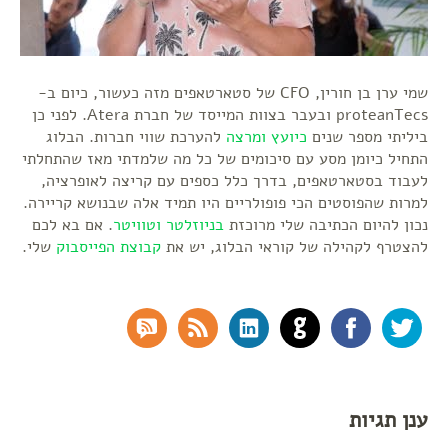
שמי ערן בן חורין, CFO של סטארטאפים מזה כעשור, כיום ב-
proteanTecs ובעבר בצוות המייסד של חברת Atera. לפני כן
ביליתי מספר שנים
כיועץ ומרצה
להערכת שווי חברות. הבלוג
התחיל כיומן מסע עם סיכומים של כל מה שלמדתי מאז שהתחלתי
לעבוד בסטארטאפים, בדרך כלל כספים עם קריצה לאופרציה,
למרות שהפוסטים הכי פופולריים היו תמיד אלה שבנושא קריירה.
נכון להיום הכתיבה שלי מרוכזת
בניוזלטר
וטוויטר
. אם בא לכם
להצטרף לקהילה של קוראי הבלוג, יש את
קבוצת הפייסבוק
שלי.
RSS Comments
RSS Feed
LinkedIn
GitHub
Facebook
Twitter
ענן תגיות