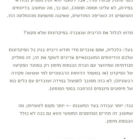
בפירוק, לא עלינו חמסה חמסה), וגם כך, מה שחשוב בדיווחים
השוטפים זה השריפה החודשית, שאיננה מושפעת מההחלטה הזו.
מדוע לכלול את הריבית שנצברה בפיקדונות שלא פקעו?
בעד: כלכלית, אתם צוברים מדי חודש ריבית בגין כל הפיקדונות
שלכם והדיווחים החשבונאיים צריכים לשקף את זה; זה מחליק
תנודתיות שתיווצר עם הכרת הכנסות מימון רק במועד הפקיעה
של הפיקדון (או במעמד הדוחות הרבעוניים למי שעושה סקירה
רבעונית); לא כזה מסובך לתפעול במידה ועובדים עם כלים כמו
של חיסונים פיננסים (הרחבה בסוף הפוסט).
נגד: יותר עבודה בצד החשבות -> יותר מקום לטעויות; מה
שחשוב זה תזרים המזומנים החופשי והוא גם ככה לא כולל
הכנסות מימון.