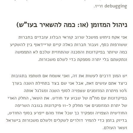
debugging זריז.
ניהול המזומן (או: כמה להשאיר בעו"ש)
אני אקח ניחוש מושכל שרוב קוראי הבלוג עובדים בחברות
ששורפות כסף, ועבור חברות כאלה קיים טריידאוף בין להשקיע
כמה שיותר בפיקדונות והסכנה שהתחזית שלכם לא התממשה
ונתקעתם בלי יתרה מספקת כדי לשלם משכורות.
יש המון דרכים לעשות את זה, ואני אשמח אם תשתפו בתגובות
כיצד אתם עושים זאת, אבל אני שם בצד בתחילת השנה בערך
10% מיתרת המזומנים שצפויה לסוף השנה ומגלגל אותה
בפיקדונות עם מח"מ של שבוע עד חודש. את השאר, החלק הארי
של יתרת המזומנים אני מחלק ל-11 פיקדונות בגובה השריפה
החודשית הצפויה ומפקיד כך שכל אחד מהם ייפרע בסוף החודש,
בדיוק בזמן כדי להמיר דולרים לשקלים ולשלם משכורות בישראל
ושאר העולם.