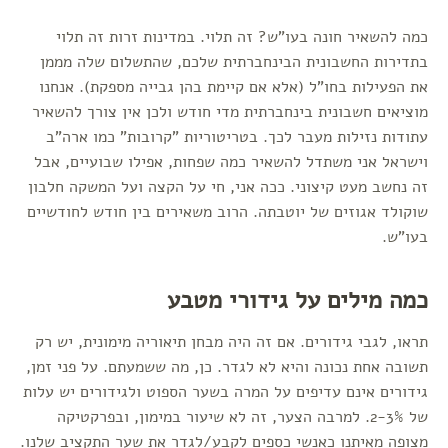
כמה להשאיר חונה בעו"ש? זה תלוי. במדינות זרות זה תלוי
בתדירות החשבונית הבינחברתית שלכם, שהתשלום שלה מממן
את הפעילות בחו"ל (אלא אם קיימת בהן גבייה מספקת). אנחנו
מוציאים חשבונית בינחברתית מדי חודש ולכן אין צורך להשאיר
עתודות נזילות מעבר לכך. בטריטוריות "קרובות" כמו ארה"ב
וישראל אני משתדל להשאיר כמה שפחות, אפילו שבועיים, אבל
זה נחשב מעט קיצוני. ככה אני, חי על הקצה ועל המשקה חלבון
שוקולד אגוזים של יוטבתה. הרוב משאירים בין חודש לחודשיים
בעו"ש.
כמה מילים על גידורי מטבע
תראו, לגבי גידורים. אם זה היה מבחן תיאוריה מימונית, יש רק
תשובה אחת נכונה והיא לא לגדר. כן, מה ששמעתם. על פני זמן,
גידורים אינם עדיפים על המרה בשער הספוט ולגידורים יש עלות
של 2-3%. למרבה הצער, זה לא שיעור במימון, ובפרקטיקה
מצופה מאיתנו כאנשי כספים לקבע/לגדר את שער התקציב שלנו.