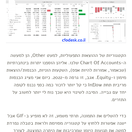
הקטגוריות של ההוצאות התפעוליות, למעט Other, הן למעשה
ה-Chart Of Accounts שלנו. אליהן הוספנו יתרות בינחברתיות
(שכאמור, אמורות להיות אפס), השקעות הוניות, הכנסות/הוצאות
מימון ו-Equity. אגב, זו גרסה מ-2022. כיום אני מציג הכנסות
מריבית תחת Inflow כי קל יותר לזכור כמה כסף נכנס לקופה
יחד עם גבייה. הסיבה לשינוי היא שכך נוח לי יותר לחשוב על
התזרים.
כדי להשלים את התמונה, תרתי משמע, זה לא מופיע ב-GIF אבל
ישנה אפשרות ללחוץ על קטגוריה מסוימת ולראות בטבלה נפרדת
למטה את תנועות היומן שמרכיבות את היתרה המוצגת, לצורך