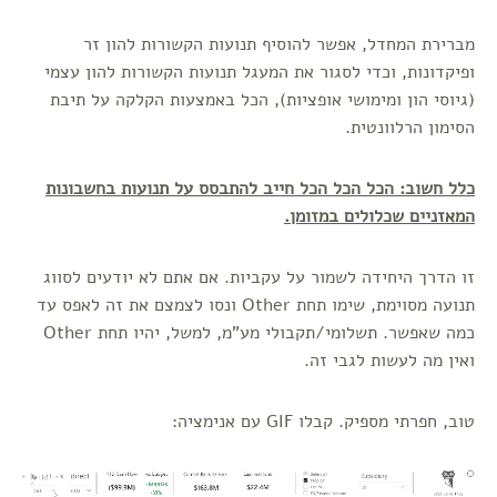
מברירת המחדל, אפשר להוסיף תנועות הקשורות להון זר
ופיקדונות, וכדי לסגור את המעגל תנועות הקשורות להון עצמי
(גיוסי הון ומימושי אופציות), הכל באמצעות הקלקה על תיבת
הסימון הרלוונטית.
כלל חשוב: הכל הכל הכל חייב להתבסס על תנועות בחשבונות
המאזניים שכלולים במזומן.
זו הדרך היחידה לשמור על עקביות. אם אתם לא יודעים לסווג
תנועה מסוימת, שימו תחת Other ונסו לצמצם את זה לאפס עד
כמה שאפשר. תשלומי/תקבולי מע"מ, למשל, יהיו תחת Other
ואין מה לעשות לגבי זה.
טוב, חפרתי מספיק. קבלו GIF עם אנימציה: