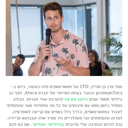
שמי ערן בן חורין, CFO של סטארטאפים מזה כעשור, כיום ב-
proteanTecs ובעבר בצוות המייסד של חברת Atera. לפני כן
ביליתי מספר שנים
כיועץ ומרצה
להערכת שווי חברות. הבלוג
התחיל כיומן מסע עם סיכומים של כל מה שלמדתי מאז שהתחלתי
לעבוד בסטארטאפים, בדרך כלל כספים עם קריצה לאופרציה,
למרות שהפוסטים הכי פופולריים היו תמיד אלה שבנושא קריירה.
נכון להיום הכתיבה שלי מרוכזת
בניוזלטר
וטוויטר
. אם בא לכם