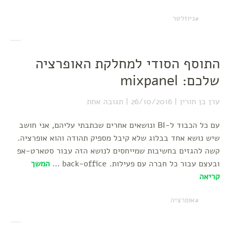
ניוזלטר
התוסף הסודי למחלקת האופרציה
שלכם: mixpanel
ערן בן חורין
26/10/2016
תגובה אחת
עם כל הכבוד ל-BI ונושאים אחרים שכתבתי עליהם, אני חושב
שיש נושא אחד בבלוג שלא קיבל מספיק תהודה והוא אופרציה.
קשה להגזים בחשיבות שמייחסים לנושא הזה עבור סטארט-אפ
ובעצם עבור כל חברה עם פעילות. back-office …
המשך
קריאה
אופרציה