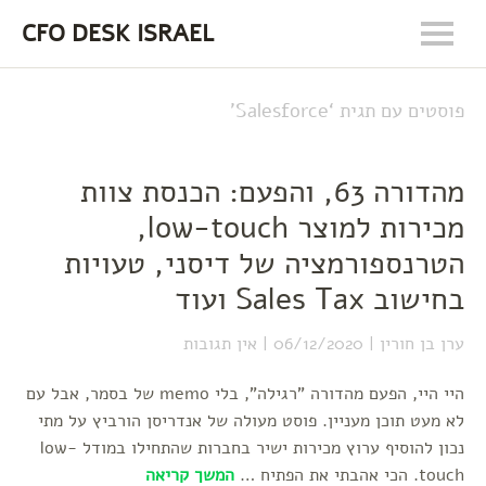
CFO DESK ISRAEL
פוסטים עם תגית ‘
Salesforce
’
מהדורה 63, והפעם: הכנסת צוות
מכירות למוצר low-touch,
הטרנספורמציה של דיסני, טעויות
בחישוב Sales Tax ועוד
ערן בן חורין
06/12/2020
אין תגובות
היי היי, הפעם מהדורה "רגילה", בלי memo של בסמר, אבל עם
לא מעט תוכן מעניין. פוסט מעולה של אנדריסן הורביץ על מתי
נכון להוסיף ערוץ מכירות ישיר בחברות שהתחילו במודל low-
touch. הכי אהבתי את הפתיח …
המשך קריאה