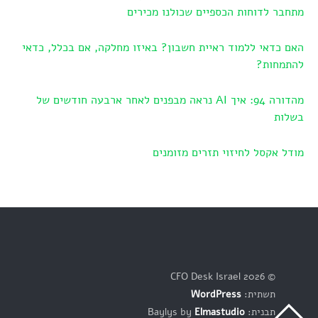
מתחבר לדוחות הכספיים שכולנו מכירים
האם כדאי ללמוד ראיית חשבון? באיזו מחלקה, אם בכלל, כדאי
להתמחות?
מהדורה 94: איך AI נראה מבפנים לאחר ארבעה חודשים של
בשלות
מודל אקסל לחיזוי תזרים מזומנים
© 2026 CFO Desk Israel
תשתית:
WordPress
תבנית: Baylys by
Elmastudio