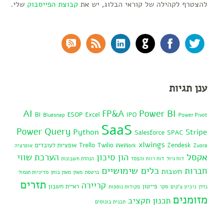
להצטרף לקהילה של קוראי הבלוג, יש את
קבוצת הפייסבוק
שלי.
RSS Comments
RSS Feed
LinkedIn
GitHub
Facebook
Twitter
ענן תגיות
AI
Power BI
FP&A
BI
ESOP
Excel
IPO
Bluesnap
Power Pivot
SaaS
Power Query
Python
Stripe
Salesforce
SPAC
xlwings
Zendesk
Twilio
Trello
אופציות לעובדים
Zuora
WeWork
אופרציה
אקסל
הון סיכון
הערכת שווי
דוח גיול
דוח רווח והפסד
הנהלת חשבונות
כלים שימושיים
חברות
חשבות
כרטסת
מאזן
מאזן בוחן
מדיניות תגמול
תזרים
קריירה
פייטון
ראיית חשבון
נדלן
ניכיון צ'קים
סקר
פקודות נוספות
מזומנים
תכנון תקציב
תכנית בונוסים