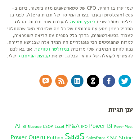
שמי ערן בן חורין, CFO של סטארטאפים מזה כעשור, כיום ב-
proteanTecs ובעבר בצוות המייסד של חברת Atera. לפני כן
ביליתי מספר שנים
כיועץ ומרצה
להערכת שווי חברות. הבלוג
התחיל כיומן מסע עם סיכומים של כל מה שלמדתי מאז שהתחלתי
לעבוד בסטארטאפים, בדרך כלל כספים עם קריצה לאופרציה,
למרות שהפוסטים הכי פופולריים היו תמיד אלה שבנושא קריירה.
נכון להיום הכתיבה שלי מרוכזת
בניוזלטר
וטוויטר
. אם בא לכם
להצטרף לקהילה של קוראי הבלוג, יש את
קבוצת הפייסבוק
שלי.
RSS Comments
RSS Feed
LinkedIn
GitHub
Facebook
Twitter
ענן תגיות
AI
Power BI
FP&A
BI
ESOP
Excel
IPO
Bluesnap
Power Pivot
SaaS
Power Query
Python
Stripe
Salesforce
SPAC