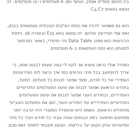
בין מזומן (מח"מ אפס), שוטף 60, 6 תשלומים ו-12 תשלומים. זה
נמצא בתאים C4:C7.
הוא גם מאפשר להזין את כמות הצ'קים הנוכחית שנמצאים בבנק,
ואת צפי הפירעון שלהם. זה נמצא בתא E55 ובשורה 56. ניתוח
הרגישות הוא מסוג Data Table חד-מימדי, כאשר הפרמטר
למשחק הוא נתח העסקאות ב-6 תשלומים.
המודל אולי נראה פשוט אך לקח לי כמה שעות לבנות אותו, כי
צריך להתחשב בכל מיני גורמים כמו איך נראה לוח הפירעונות
העתידי של כל חודש, ומתי אפשר לנכות כל תשלום. למשל,
בחודש הראשון אפשר לנכות את ששת התשלומים החודשיים
העתידיים, ובחודש השני אפשר לנכות את ששת התשלומים
החודשיים העתידיים של החודש השני,
וגם
את התשלום השביעי
מהחודש הראשון. האמת היא שהמודל המקורי היה הרבה יותר
מתוחכם ואיפשר רמת הכנסות שונה עבור כל חודש ועוד כל מיני
גמישויות שרק הקשו על בדיקתו. הפעם חשבתי לחסוך זאת מכם.