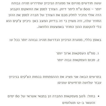
ששה חודשים מהיום אז מסגרת הניכיון שתידרש תהיה גבוהה
יותר – 600 ש"ח ליתר דיוק. הצורך לממן את הוואקום הקבוע
הזה אולי מזכיר לחלק מכם את הצורך של חברה לממן את ההון
החוזר שלה, וזה מצוין כי זה בדיוק המצב כאן: ניכיון צ'קים הוא
כלי להקטנת ההון החוזר באמצעות הלוואה.
באופן כללי, מסגרת הניכיון הנדרשת תהיה גבוהה יותר ככל ש:
מח"מ העסקאות ארוך יותר
סכום העסקאות גבוה יותר
בתרשים הבאה אני מציג את הההפתחות בכמות הצ'קים בניכיון
עבור שלושה תרחישים שונים:
כחול: 50% מעסקאות החברה הן בתנאי אשראי של 60 ימים
והשאר ב-12 תשלומים