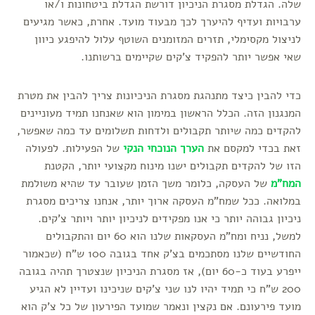
שלה. הגדלת מסגרת הניכיון דורשת הגדלת ביטחונות ו/או
ערבויות ועדיף להיערך לכך מבעוד מועד. אחרת, כאשר מגיעים
לניצול מקסימלי, תזרים המזומנים השוטף עלול להיפגע כיוון
שאי אפשר יותר להפקיד צ'קים שקיימים ברשותנו.
כדי להבין כיצד מתנהגת מסגרת הניכיונות צריך להבין את מטרת
המנגנון הזה. הכלל הראשון במימון הוא שאנחנו תמיד מעוניינים
להקדים כמה שיותר תקבולים ולדחות תשלומים עד כמה שאפשר,
זאת בכדי למקסם את
הערך הנוכחי הנקי
של הפעילות. לפעולה
הזו של להקדים תקבולים ישנו מינוח מקצועי יותר, הקטנת
המח"מ
של העסקה, כלומר משך הזמן שעובר עד שהיא משולמת
במלואה. ככל שמח"מ העסקה ארוך יותר, אנחנו צריכים מסגרת
ניכיון גבוהה יותר כי אנו מפקידים לניכיון יותר ויותר צ'קים.
למשל, נניח ומח"מ העסקאות שלנו הוא 60 יום והתקבולים
החודשיים שלנו מסתכמים בצ'ק אחד בגובה 100 ש"ח (שכאמור
ייפרע בעוד כ-60 יום), אז מסגרת הניכיון שנצטרך תהיה בגובה
200 ש"ח כי תמיד יהיו לנו שני צ'קים שניכינו ועדיין לא הגיע
מועד פירעונם. אם נקצין ונאמר שמועד הפירעון של כל צ'ק הוא