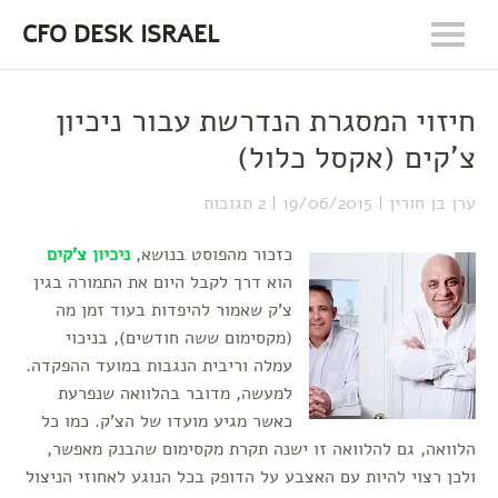
CFO DESK ISRAEL
חיזוי המסגרת הנדרשת עבור ניכיון
צ'קים (אקסל כלול)
ערן בן חורין
19/06/2015
2 תגובות
כזכור מהפוסט בנושא,
ניכיון צ'קים
הוא דרך לקבל היום את התמורה בגין
צ'ק שאמור להיפדות בעוד זמן מה
(מקסימום ששה חודשים), בניכוי
עמלה וריבית הנגבות במועד ההפקדה.
למעשה, מדובר בהלוואה שנפרעת
כאשר מגיע מועדו של הצ'ק. כמו כל
הלוואה, גם להלוואה זו ישנה תקרת מקסימום שהבנק מאפשר,
ולכן רצוי להיות עם האצבע על הדופק בכל הנוגע לאחוזי הניצול