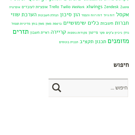
xlwings
Zendesk
Twilio
Trello
אופציות לעובדים
Zuora
WeWork
אופרציה
אקסל
הון סיכון
הערכת שווי
דוח גיול
דוח רווח והפסד
הנהלת חשבונות
כלים שימושיים
חברות
חשבות
כרטסת
מאזן
מאזן בוחן
מדיניות תגמול
תזרים
קריירה
פייטון
ראיית חשבון
נדלן
ניכיון צ'קים
סקר
פקודות נוספות
מזומנים
תכנון תקציב
תכנית בונוסים
חיפוש