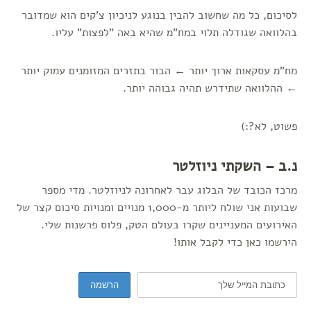
לסיכום, כל מה שחשוב להבין בנוגע לניכיון צ'קים הוא שמדובר
בהלוואה שגודלה תלוי במח"מ שהיא באה "לפצות" עליו.
מח"מ עסקאות ארוך יותר ← הבור בתזרים המזומנים עמוק יותר
← ההלוואה שתידרש תהיה גבוהה יותר.
פשוט, לא?:)
נ.ב – השקתי ניוזלטר
מרכז הכובד של הבלוג עבר לאחרונה לניוזלטר. מדי מספר
שבועות אני שולח ליותר מ-1,000 מנויים ומנויות סיכום קצר של
האירועים המעניינים שקרו בעולם הטק, פלוס פרשנות שלי.
הירשמו כאן כדי לקבל אותו!