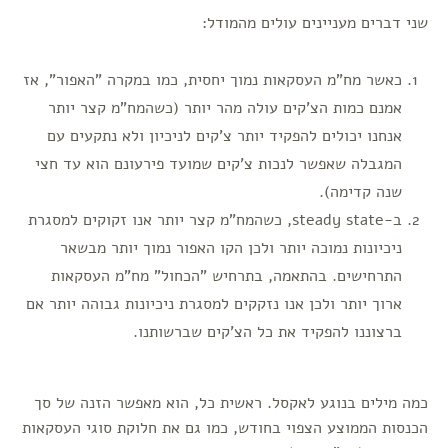
שני דברים מעניינים עולים מהמודל:
כאשר מח"מ העסקאות נמוך יחסית, כמו במקרה "האפור", אז
אמנם כמות הצ'קים עולה מהר יותר (כשהמח"מ קצר יותר
אנחנו יכולים להפקיד יותר צ'קים לניכיון ולא נתקעים עם
המגבלה שאפשר לנכות צ'קים שמועד פירעונם הוא עד חצי
שנה קדימה).
ב-steady state, כשהמח"מ קצר יותר אנו זקוקים למסגרת
ניכיונות נמוכה יותר ולכן הקו האפור נמוך יותר מבשאר
התרחישים. בהתאמה, בתרחיש "הכחול" מח"מ העסקאות
ארוך יותר ולכן אנו נזקקים למסגרת ניכיונות גבוהה יותר אם
ברצוננו להפקיד את כל הצ'קים שברשותנו.
כמה מילים בנוגע לאקסל. ראשית כל, הוא מאפשר הזנה של סך
הכנסות הממוצע הצפוי בחודש, כמו גם את חלוקת סוגי העסקאות