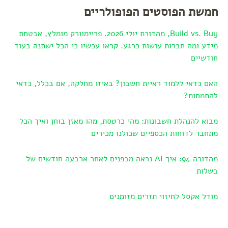
חמשת הפוסטים הפופולריים
Build vs. Buy, מהדורת יולי 2026. פריימוורק מומלץ, אבטחת
מידע ומה חברות עושות כרגע. קראו עכשיו כי הכל ישתנה בעוד
חודשיים
האם כדאי ללמוד ראיית חשבון? באיזו מחלקה, אם בכלל, כדאי
להתמחות?
מבוא להנהלת חשבונות: מהי כרטסת, מהו מאזן בוחן ואיך הכל
מתחבר לדוחות הכספיים שכולנו מכירים
מהדורה 94: איך AI נראה מבפנים לאחר ארבעה חודשים של
בשלות
מודל אקסל לחיזוי תזרים מזומנים