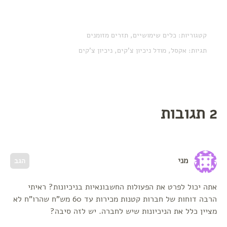
קטגוריות:
כלים שימושיים
,
תזרים מזומנים
תגיות:
אקסל
,
מודל ניכיון צ'קים
,
ניכיון צ'קים
2 תגובות
מני
הגב
אתה יכול לפרט את הפעולות החשבונאיות בניכיונות? ראיתי
הרבה דוחות של חברות קטנות מכירות עד 60 מש"ח שהרו"ח לא
מציין כלל את הניכיונות שיש לחברה. יש לזה סיבה?