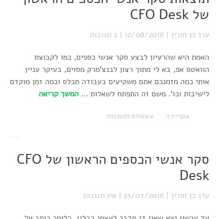
של CFO Desk
ערן בן חורין
12/08/2016
2 תגובות
האמת היא שהרעיון לבצע סקר אנשי כספים, כמו לקבוצת
הוואטס אפ, בא לי מתוך רצון לבנצ'מרק מסוים, בעיקר עניין
אותי כמה מזמנכם אתם משקיעים בעבודה תכלס וכמה זמן מוקדם
לישיבות וכו'. משם זה התפתח לשאלות …
המשך קריאה
קריירה
שאלות ותשובות
סקר אנשי הכספים הראשון של CFO
Desk
ערן בן חורין
23/07/2016
אין תגובות
עד עכשיו יצא שאני די מדבר לעצמי בבלוג, כלומר כותב על