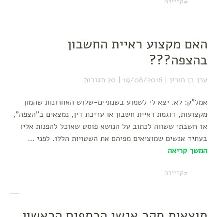
קריירה
האם מקצוע ראיית החשבון
בהצפה???
ערן בן חורין
19/08/2016
20 תגובות
אמל"ק: לא. יצא לי לשמוע בשנתיים-שלוש האחרונות שהמון
מקצועות, דוגמת ראיית חשבון או עריכת דין, נמצאים ב"הצפה",
אז חשבתי ששווה לכתוב על הנושא פוסט שאוכל להפנות אליו
בעתיד אנשים שמוציאים מפיהם את השטויות הללו. לפני …
המשך קריאה
קריירה
תוצאות סקר אנשי הכספים הראשון