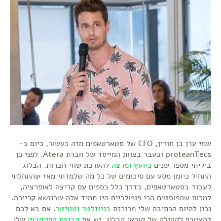
שמי ערן בן חורין, CFO של סטארטאפים מזה כעשור, כיום ב-
proteanTecs ובעבר בצוות המייסד של חברת Atera. לפני כן
ביליתי מספר שנים
כיועץ ומרצה
להערכת שווי חברות. הבלוג
התחיל כיומן מסע עם סיכומים של כל מה שלמדתי מאז שהתחלתי
לעבוד בסטארטאפים, בדרך כלל כספים עם קריצה לאופרציה,
למרות שהפוסטים הכי פופולריים היו תמיד אלה שבנושא קריירה.
נכון להיום הכתיבה שלי מרוכזת
בניוזלטר
וטוויטר
. אם בא לכם
להצטרף לקהילה של קוראי הבלוג, יש את
קבוצת הפייסבוק
שלי.