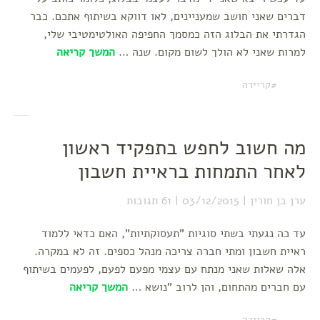
דברים שאני חושב שמעניינים, לאו דווקא בשיתוף אתכם. כבר
הגדרתי את הבלוג הזה כמסמך החפיפה האולטימטיבי שלי,
למרות שאני לא הולך לשום מקום. שנה …
המשך קריאה
קריירה
מה חשוב לחפש בתפקיד ראשון
לאחר התמחות בראיית חשבון
ערן בן חורין
03/12/2015
61 תגובות
עד כה נגעתי בשתי סוגיות "תעסוקתיות", האם כדאי ללמוד
ראיית חשבון ומתי חברה צריכה מנהל כספים. זה לא במקרה.
אלה שאלות שאני מנתח עם עצמי מפעם לפעם, לפעמים בשיתוף
עם חברים מהתחום, והן לרוב "נושא …
המשך קריאה
קריירה