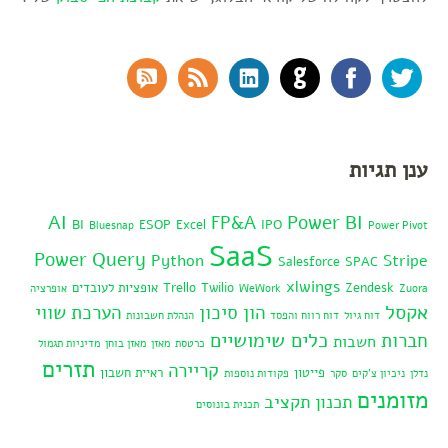
RSS Comments
RSS Feed
LinkedIn
GitHub
Facebook
Twitter
ענן תגיות
AI
Power BI
FP&A
BI
ESOP
Excel
IPO
Bluesnap
Power Pivot
SaaS
Power Query
Python
Stripe
Salesforce
SPAC
xlwings
Zendesk
Twilio
Trello
אופציות לעובדים
Zuora
WeWork
אופרציה
אקסל
הון סיכון
הערכת שווי
דוח גיול
דוח רווח והפסד
הנהלת חשבונות
כלים שימושיים
חברות
חשבות
כרטסת
מאזן
מאזן בוחן
מדיניות תגמול
תזרים
קריירה
פייטון
ראיית חשבון
נדלן
ניכיון צ'קים
סקר
פקודות נוספות
מזומנים
תכנון תקציב
תכנית בונוסים