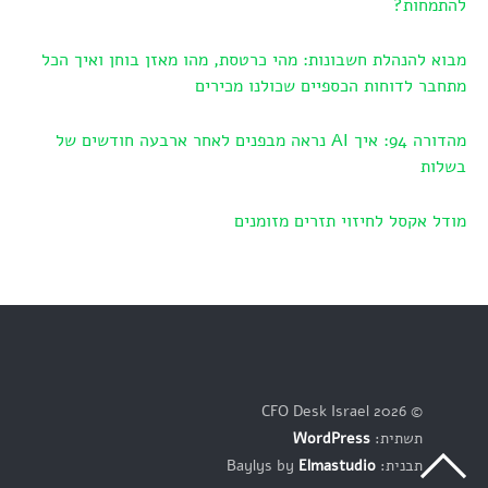
להתמחות?
מבוא להנהלת חשבונות: מהי כרטסת, מהו מאזן בוחן ואיך הכל
מתחבר לדוחות הכספיים שכולנו מכירים
מהדורה 94: איך AI נראה מבפנים לאחר ארבעה חודשים של
בשלות
מודל אקסל לחיזוי תזרים מזומנים
© 2026 CFO Desk Israel
תשתית:
WordPress
תבנית: Baylys by
Elmastudio