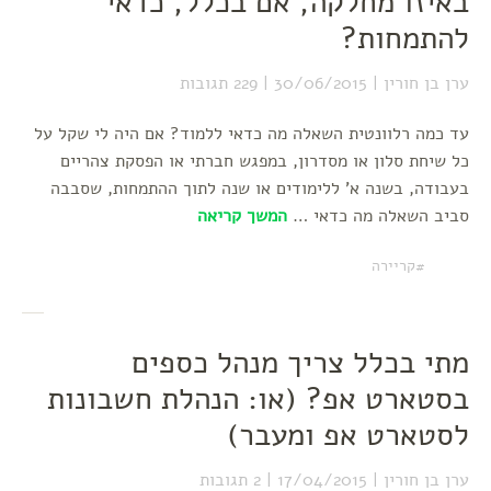
באיזו מחלקה, אם בכלל, כדאי
להתמחות?
ערן בן חורין
30/06/2015
229 תגובות
עד כמה רלוונטית השאלה מה כדאי ללמוד? אם היה לי שקל על
כל שיחת סלון או מסדרון, במפגש חברתי או הפסקת צהריים
בעבודה, בשנה א' ללימודים או שנה לתוך ההתמחות, שסבבה
סביב השאלה מה כדאי …
המשך קריאה
קריירה
מתי בכלל צריך מנהל כספים
בסטארט אפ? (או: הנהלת חשבונות
לסטארט אפ ומעבר)
ערן בן חורין
17/04/2015
2 תגובות