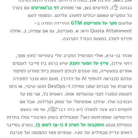
אגב SaaS (הרבה אגב במהדורה היום. סגולה לרמת כתיבה
גבוהה 👌), לחדשים כאן, אני מתחזק
דף בנ'צמרקים
עם בערך
כל הסקרים שאתם יכולים לחשוב עליהם. הוספתי לשם
שלשום
סקר על מטריקות GTM
והירידה החדה ב-
Quota Attainment היא: א. מעניינת, גם אם צפויה; ב. אחלה
תירוץ לשלב במצגת הבורד הקרובה.
אהוד בן-גרא, אולי הפרופיל החביב עלי בטוויטר (חוץ ממך,
רועי עידן),
צייץ על הפער הענק
שיש כרגע בין סייבר לענפים
אחרים בתעשייה, מה שגורם לכולם לעשות כיול מחדש לסיפור
שלהם (וכנראה להוסיף AI על הדרך). משם הוא עובר לסקירה
פרטנית של חברות שפנו תחילה ל-DevOps ועשו שינוי, או ניסו
לעשות ונסגרו לפני שהשלימו אותו. ראשית כל, אני מת על
הכתיבה שלו. שילוב אופטימלי של עומק וקלילות. אבל אם
לוקחים רגע צעד למעלה (יש כזה דבר?🤔), אז מה בעצם
הדינמיקה שמתרחשת כאן? המכפילים בשוק הציבורי נפלו בחדות
בתחילת 2022
והתקבעו על חציון 6 (ו-19 לטופ 5)
, כשרק בסייבר
רואים עדיין מכפילים של 20+. שנתיים מאז ההפנמה של סביבת