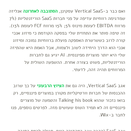
ואם כבר ב-Vertical SaaS עסקינן,
הסתובבה לאחרונה
אנליזה
שמדגימה רווחיות עדיפה על פני חברות SaaS הוריזנטליות (7%
מרווח EBITDA לעומת מינוס 5%; 15% מרווח FCF לעומת 13%).
זה טיפה סותר את התחזית שלי בפסקה הקודמת כי מיזוג אנכי
קורה לרוב כששרשרת האספקה פועלת ברווחיות נמוכה ומיזוג
אנכי הוא הדרך היחידה לשוב ולצמוח, אבל האמת היא שהתיזה
שלי היא יותר מוצרית מפיננסית. AI יגיע גם לחברות
הוריזנטליות, פשוט בצורה אחרת. ההשפעה השולית על
המרווחים תהיה זהה, לדעתי.
אגב Vertical SaaS, היה גם את
הציוץ הרבעוני
על כך שרוב
ההכנסות של חברות וורטיקליות מקורן במוצרים פיננסיים, רק
בואו נזכור שהוא Talking his book והטמעה של מוצרים
פיננסיים זה לא תמיד השוס שעושים מזה. לפרטים נוספים, פנו
לחבר ב-Wix.