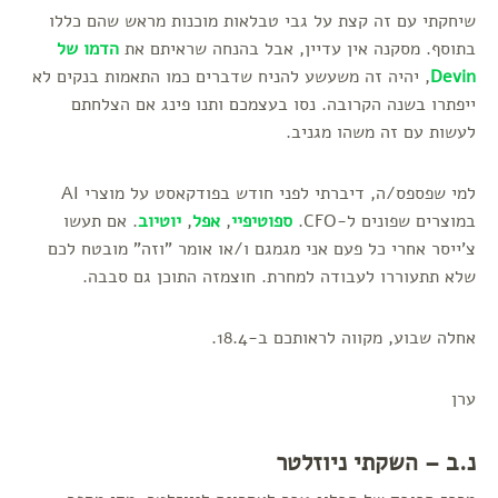
שיחקתי עם זה קצת על גבי טבלאות מוכנות מראש שהם כללו
בתוסף. מסקנה אין עדיין, אבל בהנחה שראיתם את
הדמו של
Devin
, יהיה זה משעשע להניח שדברים כמו התאמות בנקים לא
ייפתרו בשנה הקרובה. נסו בעצמכם ותנו פינג אם הצלחתם
לעשות עם זה משהו מגניב.
למי שפספס/ה, דיברתי לפני חודש בפודקאסט על מוצרי AI
במוצרים שפונים ל-CFO.
ספוטיפיי
,
אפל
,
יוטיוב
. אם תעשו
צ'ייסר אחרי כל פעם אני מגמגם ו/או אומר "וזה" מובטח לכם
שלא תתעוררו לעבודה למחרת. חוצמזה התוכן גם סבבה.
אחלה שבוע, מקווה לראותכם ב-18.4.
ערן
נ.ב – השקתי ניוזלטר