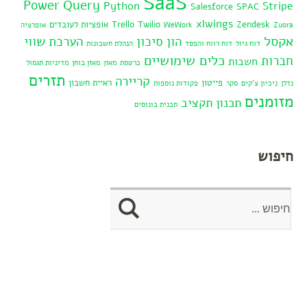
SaaS
Power Query
Python
Stripe
Salesforce
SPAC
xlwings
Zendesk
Twilio
Trello
אופציות לעובדים
Zuora
WeWork
אופרציה
אקסל
הון סיכון
הערכת שווי
דוח גיול
דוח רווח והפסד
הנהלת חשבונות
כלים שימושיים
חברות
חשבות
כרטסת
מאזן
מאזן בוחן
מדיניות תגמול
תזרים
קריירה
פייטון
ראיית חשבון
נדלן
ניכיון צ'קים
סקר
פקודות נוספות
מזומנים
תכנון תקציב
תכנית בונוסים
חיפוש