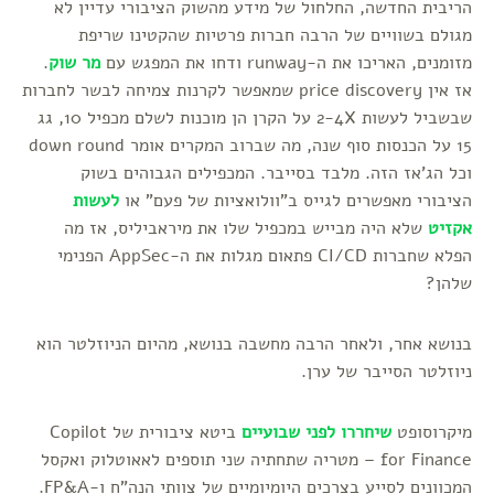
הריבית החדשה, החלחול של מידע מהשוק הציבורי עדיין לא
מגולם בשוויים של הרבה חברות פרטיות שהקטינו שריפת
מזומנים, האריכו את ה-runway ודחו את המפגש עם
מר שוק
.
אז אין price discovery שמאפשר לקרנות צמיחה לבשר לחברות
שבשביל לעשות 2-4X על הקרן הן מוכנות לשלם מכפיל 10, גג
15 על הכנסות סוף שנה, מה שברוב המקרים אומר down round
וכל הג'אז הזה. מלבד בסייבר. המכפילים הגבוהים בשוק
הציבורי מאפשרים לגייס ב"וולואציות של פעם" או
לעשות
אקזיט
שלא היה מבייש במכפיל שלו את מיראביליס, אז מה
הפלא שחברות CI/CD פתאום מגלות את ה-AppSec הפנימי
שלהן?
בנושא אחר, ולאחר הרבה מחשבה בנושא, מהיום הניוזלטר הוא
ניוזלטר הסייבר של ערן.
מיקרוסופט
שיחררו לפני שבועיים
ביטא ציבורית של Copilot
for Finance – מטריה שתחתיה שני תוספים לאאוטלוק ואקסל
המכוונים לסייע בצרכים היומיומיים של צוותי הנה"ח ו-FP&A.