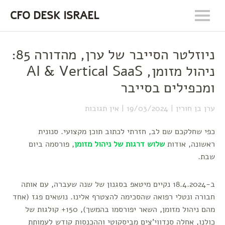
CFO DESK ISRAEL
ניוזלטר הסייבר של ערן, מהדורה 85:
ניהול מזומן, AI & Vertical SaaS
ומכפילים בסייבר
ערן בן חורין
19/03/2024
אין תגובות
כפי שחלקכם שם לב, חזרתי לכתוב תוכן מקצועי. סנונית
ראשונה, אודות
שלוש דרגות של ניהול מזומן
, פורסמה ביום
שבת.
ב-18.4.2024 נקיים מיטאפ בסגנון של שנה שעברה, עם אותה
חבורה ונטלי רפואה שהסכימה להצטרף אלינו. נושאים פגז (אחד
מהם ניהול מזומן, השאר יפורסמו בהמשך), 150+ קולגות של
כולנו, אחלה סנדווי'צים מביסקוטי וההכנסות קודש לעמותת