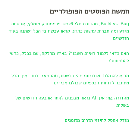
חמשת הפוסטים הפופולריים
Build vs. Buy, מהדורת יולי 2026. פריימוורק מומלץ, אבטחת
מידע ומה חברות עושות כרגע. קראו עכשיו כי הכל ישתנה בעוד
חודשיים
האם כדאי ללמוד ראיית חשבון? באיזו מחלקה, אם בכלל, כדאי
להתמחות?
מבוא להנהלת חשבונות: מהי כרטסת, מהו מאזן בוחן ואיך הכל
מתחבר לדוחות הכספיים שכולנו מכירים
מהדורה 94: איך AI נראה מבפנים לאחר ארבעה חודשים של
בשלות
מודל אקסל לחיזוי תזרים מזומנים