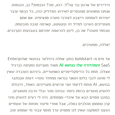
הידידים של ארגון נכי צה"ל. רגע, מה? הכנסות? כן, הכנסות.
אנחנו מחפשים ספונסרים לאירוע המדליק הזה, כל הכסף עובר
ישירות לעמותה וייצבע לצורכי מטרה ספציפית. אם אתם
מעוניינים השיבו למייל זה ונקשקש, קארמה טובה מובטחת.
שכחתי משהו? אה כן, לינק להרשמה יפורסם בשבועות הקרובים.
יאללה, ממשיכים.
אד סים מ-boldstart כותב אחלה ניוזלטר בנושאי Enterprise
SaaS
והמהדורה שלו בנושא AI
מאוד מעניינת ומקיפה (כרגיל
אצלו). תחת כל הדיסקליימרים האפשריים, ביניהם העובדה שאין
לי מושג לגבי כלום ושאני כנראה ממחזר 100+ דעות שנכתבו
בנושא, AI פותח לדעתי שני ערוצים מעניינים: האחד, היכולת
להשיק מוצרים ברמת גימור גבוהה מהר ובלי הרבה משאבים,
במובן מסוים הבא של אינדי-מפתחים. היה לי רעיון להשיק מיני
קרן שתממן מהלכים כאלה, אבל אחרי סיעור מוחות של שעתיים
הגענו למסקנה שאין לנו מספיק ערך מוסף עבור מי שממש טוב