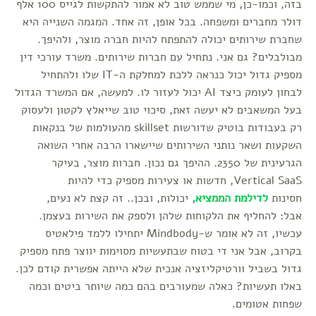
בזה, וכמו-כן, מי שממש טוב לא אמור להתקשות לגייס 100 אלף
דולר מחברים ומשפחה. בכל אופן, זה אחד. המגמה השנייה היא
שחברת שירותים יכולה להתפתח להיות חברה מוצר, ולהיפך.
מבולבלים? גם אני. נתחיל עם חברות שירותים. משרד עורכי דין
מספיק גדול יכול כנראה ללכת למחלקת ה-IT שלו ולהתחיל
לבחון לעומק כיצד AI יכול לעזור לו. למעשה, אם המשרד הגדול
בעל המשאבים לא יעשה זאת, סיכוי טוב שייאלץ לקטון ולעסוק
רק בעבודות בוטיק שדורשות skillset מהעולמות של בנקאות
השקעות ושאר נותני השירותים שיישארו הרבה אחרי השואה
הגרעינית של 2350. ההיפך גם נכון. חברות מוצר, בעיקר
Vertical SaaS, חדשות או צעירות מספיק כדי להיות
חסינות
לדילמת הממציא,
יכולות, ובכן.. זה קצת לא נעים,
אבל: להחליף את הלקוחות שלהן ולספק את השירות בעצמן.
עכשיו, זה לא אומר ש-Mindbody יתחילו ללמד פילאטיס
בקרוב, אבל אני די בטוח שבתעשיות מסוימות יווצר פתח מספיק
גדול בשביל וורטיקליזציה אנכית שלא הייתה אפשרית קודם לכן.
באלו תעשיות? כאלה שמעורבים בהם כמה שיותר ביטים וכמה
שפחות אטומים.