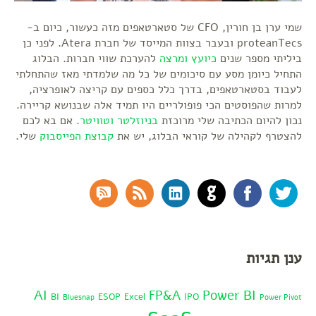
שמי ערן בן חורין, CFO של סטארטאפים מזה כעשור, כיום ב-
proteanTecs ובעבר בצוות המייסד של חברת Atera. לפני כן
ביליתי מספר שנים
כיועץ ומרצה
להערכת שווי חברות. הבלוג
התחיל כיומן מסע עם סיכומים של כל מה שלמדתי מאז שהתחלתי
לעבוד בסטארטאפים, בדרך כלל כספים עם קריצה לאופרציה,
למרות שהפוסטים הכי פופולריים היו תמיד אלה שבנושא קריירה.
נכון להיום הכתיבה שלי מרוכזת
בניוזלטר
וטוויטר
. אם בא לכם
להצטרף לקהילה של קוראי הבלוג, יש את
קבוצת הפייסבוק
שלי.
RSS Comments
RSS Feed
LinkedIn
GitHub
Facebook
Twitter
ענן תגיות
AI
Power BI
FP&A
BI
ESOP
Excel
IPO
Bluesnap
Power Pivot