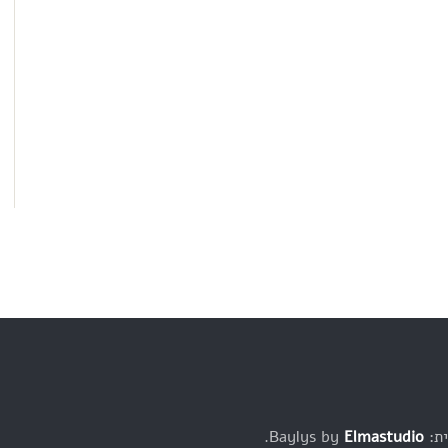
Baylys b
Elmastudio