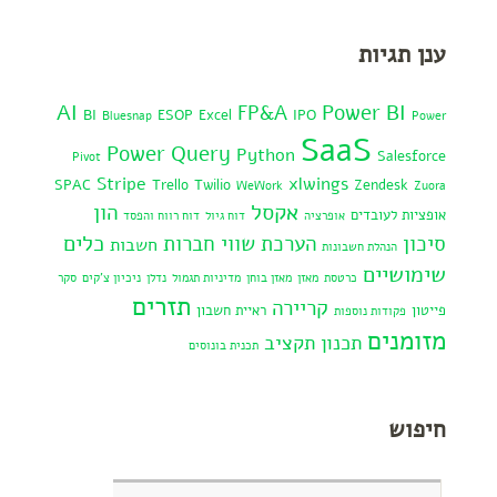
ענן תגיות
AI
Power BI
FP&A
BI
ESOP
Excel
IPO
Bluesnap
Power
SaaS
Power Query
Python
Salesforce
Pivot
Stripe
xlwings
SPAC
Trello
Twilio
Zendesk
WeWork
Zuora
אקסל
הון
אופציות לעובדים
אופרציה
דוח גיול
דוח רווח והפסד
כלים
סיכון
הערכת שווי חברות
חשבות
הנהלת חשבונות
שימושיים
כרטסת
מאזן
מאזן בוחן
מדיניות תגמול
נדלן
ניכיון צ'קים
סקר
תזרים
קריירה
פייטון
ראיית חשבון
פקודות נוספות
מזומנים
תכנון תקציב
תכנית בונוסים
חיפוש