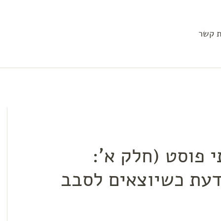
ת קשר
אז כתבתי פוסט (חלק א':
עת כשיוצאים לסבב