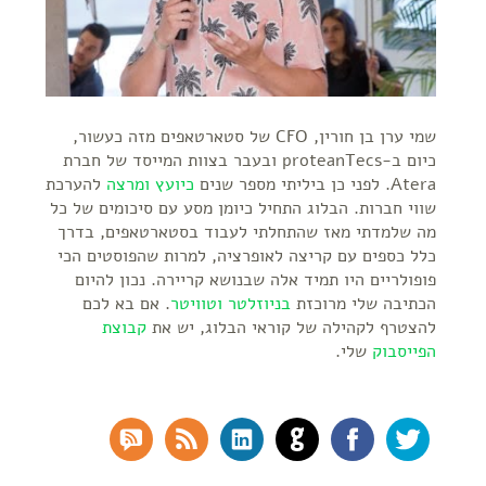
שמי ערן בן חורין, CFO של סטארטאפים מזה כעשור,
כיום ב-proteanTecs ובעבר בצוות המייסד של חברת
Atera. לפני כן ביליתי מספר שנים
כיועץ ומרצה
להערכת
שווי חברות. הבלוג התחיל כיומן מסע עם סיכומים של כל
מה שלמדתי מאז שהתחלתי לעבוד בסטארטאפים, בדרך
כלל כספים עם קריצה לאופרציה, למרות שהפוסטים הכי
פופולריים היו תמיד אלה שבנושא קריירה. נכון להיום
הכתיבה שלי מרוכזת
בניוזלטר
וטוויטר
. אם בא לכם
להצטרף לקהילה של קוראי הבלוג, יש את
קבוצת
הפייסבוק
שלי.
SS Comments
RSS Feed
LinkedIn
GitHub
Facebook
Twitter