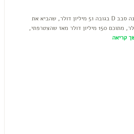
בשעה טובה, אני שמח לשתף שגייסנו לאחרונה סבב D בגובה 51 מיליון דולר, שהביא את
סך הגיוסים של פרוטאנטקס ל-250 מיליון דולר, מתוכם 150 מיליון דולר מאז שהצטרפתי,
ך קריאה