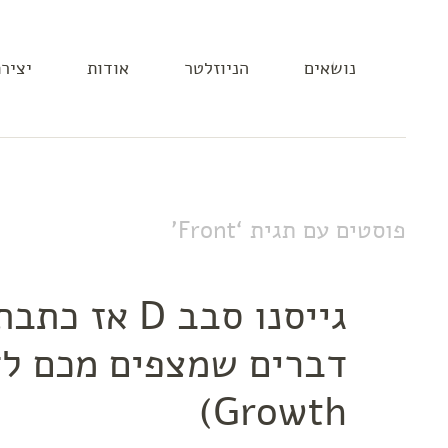
נושאים
הניוזלטר
אודות
יציר
פוסטים עם תגית ‘
Front
’
גייסנו סבב D 
דברים שמצפים מכם לד
Growth)