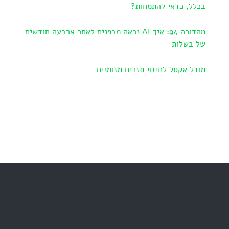
בכלל, כדאי להתמחות?
מהדורה 94: איך AI נראה מבפנים לאחר ארבעה חודשים
של בשלות
מודל אקסל לחיזוי תזרים מזומנים