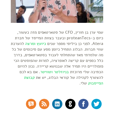
שמי ערן בן חורין, CFO של סטארטאפים מזה כעשור,
כיום ב-proteanTecs ובעבר בצוות המייסד של חברת
Atera. לפני כן ביליתי מספר שנים
כיועץ ומרצה
להערכת
שווי חברות. הבלוג התחיל כיומן מסע עם סיכומים של כל
מה שלמדתי מאז שהתחלתי לעבוד בסטארטאפים, בדרך
כלל כספים עם קריצה לאופרציה, למרות שהפוסטים הכי
פופולריים היו תמיד אלה שבנושא קריירה. נכון להיום
הכתיבה שלי מרוכזת
בניוזלטר
וטוויטר
. אם בא לכם
להצטרף לקהילה של קוראי הבלוג, יש את
קבוצת
הפייסבוק
שלי.
SS Comments
RSS Feed
LinkedIn
GitHub
Facebook
Twitter