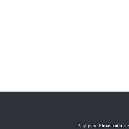
Baylys b
Elmastudio