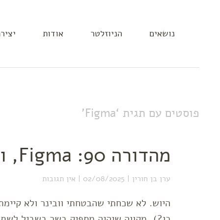
נושאים
הניוזלטר
אודות
יציר
פוסטים עם תגית ‘
Figma
’
מהדורה 90: Figma, ועוד קצת שטויות
ערן בן חורין
02/08/2025
אין תגובות
היוש. לא שכחתי שהבטחתי וובינר ולא קיימת
כן?), מקווה שיהיה מספיק בשר בשביל לשתף