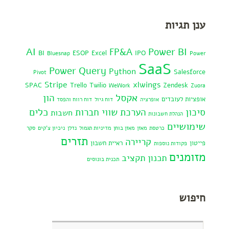
ענן תגיות
AI
Power BI
FP&A
BI
ESOP
Excel
IPO
Bluesnap
Power
SaaS
Power Query
Python
Salesforce
Pivot
Stripe
xlwings
SPAC
Trello
Twilio
Zendesk
WeWork
Zuora
אקסל
הון
אופציות לעובדים
אופרציה
דוח גיול
דוח רווח והפסד
כלים
סיכון
הערכת שווי חברות
חשבות
הנהלת חשבונות
שימושיים
כרטסת
מאזן
מאזן בוחן
מדיניות תגמול
נדלן
ניכיון צ'קים
סקר
תזרים
קריירה
פייטון
ראיית חשבון
פקודות נוספות
מזומנים
תכנון תקציב
תכנית בונוסים
חיפוש