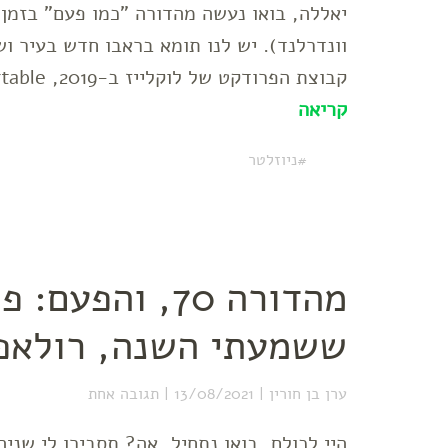
יאללה, בואו נעשה מהדורה "כמו פעם" בזמן ש
קבוצת הפרודקט של לוקלייז ב-2019, Airtable, תמורת 1.25 מיליארד דולר …
קריאה
ניוזלטר
מהדורה 70, וה
ששמעתי השנה, רולאפי
ערן בן חורין
13/08/2021
תגובה אחת