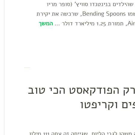
הילדים בנינטנדו סוויץ' (סופר מריו
וונדרלנד). יש לנו תומא בראבו חדש בעיר ושמו Bending Spoons, שרכשה את יקירת
המשך
פעם: פרק הפודקאסט הכי טוב
ם וקריפטו
היי לכולם, בואו נתחיל, אה? תסבירו לי שניה משהו לגבי הליום, שגייסה זה עתה 111 מילון