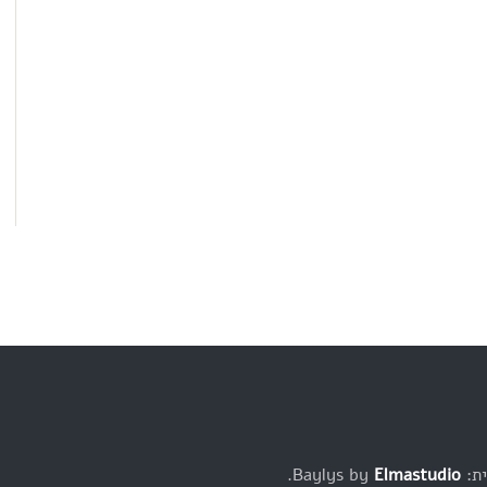
Baylys b
Elmastudio