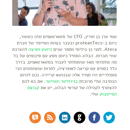
שמי ערן בן חורין, CFO של סטארטאפים מזה כעשור,
כיום ב-proteanTecs ובעבר בצוות המייסד של חברת
Atera. לפני כן ביליתי מספר שנים
כיועץ ומרצה
להערכת
שווי חברות. הבלוג התחיל כיומן מסע עם סיכומים של כל
מה שלמדתי מאז שהתחלתי לעבוד בסטארטאפים, בדרך
כלל כספים עם קריצה לאופרציה, למרות שהפוסטים הכי
פופולריים היו תמיד אלה שבנושא קריירה. נכון להיום
הכתיבה שלי מרוכזת
בניוזלטר
וטוויטר
. אם בא לכם
להצטרף לקהילה של קוראי הבלוג, יש את
קבוצת
הפייסבוק
שלי.
SS Comments
RSS Feed
LinkedIn
GitHub
Facebook
Twitter