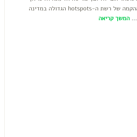
דולר בסיבוב שהובילו אנדריסן הורביץ. אם ההקמה של רשת ה-hotspots הגדולה במדינה
 …
המשך קריאה