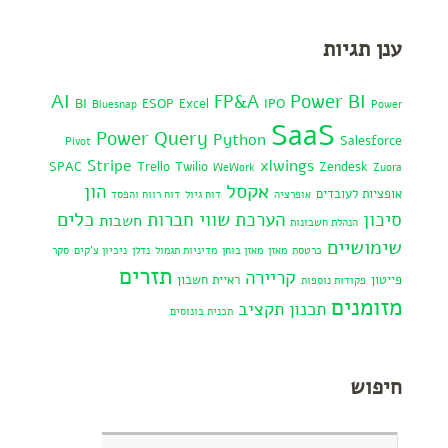
ענן תגיות
AI
Power BI
FP&A
BI
ESOP
Excel
IPO
Bluesnap
Power
SaaS
Power Query
Python
Salesforce
Pivot
Stripe
xlwings
SPAC
Trello
Twilio
Zendesk
WeWork
Zuora
אקסל
הון
אופציות לעובדים
אופרציה
דוח גיול
דוח רווח והפסד
כלים
סיכון
הערכת שווי חברות
חשבות
הנהלת חשבונות
שימושיים
כרטסת
מאזן
מאזן בוחן
מדיניות תגמול
נדלן
ניכיון צ'קים
סקר
תזרים
קריירה
פייטון
ראיית חשבון
פקודות נוספות
מזומנים
תכנון תקציב
תכנית בונוסים
חיפוש