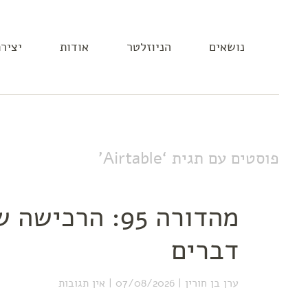
נושאים
הניוזלטר
אודות
יציר
פוסטים עם תגית ‘
Airtable
’
מהדורה 95: הר
דברים
ערן בן חורין
07/08/2026
אין תגובות