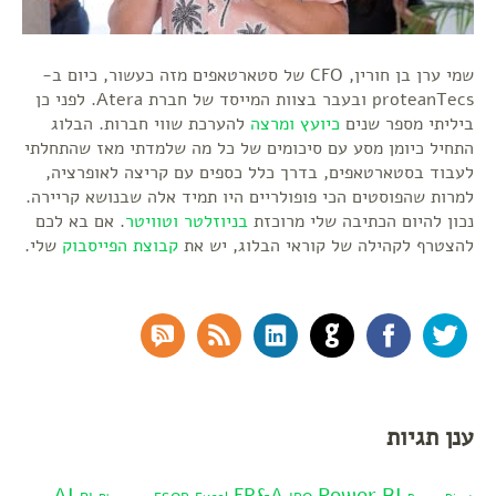
שמי ערן בן חורין, CFO של סטארטאפים מזה כעשור, כיום ב-
proteanTecs ובעבר בצוות המייסד של חברת Atera. לפני כן
ביליתי מספר שנים
כיועץ ומרצה
להערכת שווי חברות. הבלוג
התחיל כיומן מסע עם סיכומים של כל מה שלמדתי מאז שהתחלתי
לעבוד בסטארטאפים, בדרך כלל כספים עם קריצה לאופרציה,
למרות שהפוסטים הכי פופולריים היו תמיד אלה שבנושא קריירה.
נכון להיום הכתיבה שלי מרוכזת
בניוזלטר
וטוויטר
. אם בא לכם
להצטרף לקהילה של קוראי הבלוג, יש את
קבוצת הפייסבוק
שלי.
RSS Comments
RSS Feed
LinkedIn
GitHub
Facebook
Twitter
ענן תגיות