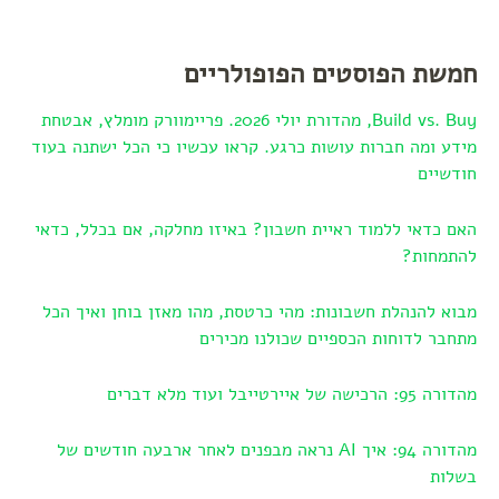
חמשת הפוסטים הפופולריים
Build vs. Buy, מהדורת יולי 2026. פריימוורק מומלץ, אבטחת
מידע ומה חברות עושות כרגע. קראו עכשיו כי הכל ישתנה בעוד
חודשיים
האם כדאי ללמוד ראיית חשבון? באיזו מחלקה, אם בכלל, כדאי
להתמחות?
מבוא להנהלת חשבונות: מהי כרטסת, מהו מאזן בוחן ואיך הכל
מתחבר לדוחות הכספיים שכולנו מכירים
מהדורה 95: הרכישה של איירטייבל ועוד מלא דברים
מהדורה 94: איך AI נראה מבפנים לאחר ארבעה חודשים של
בשלות