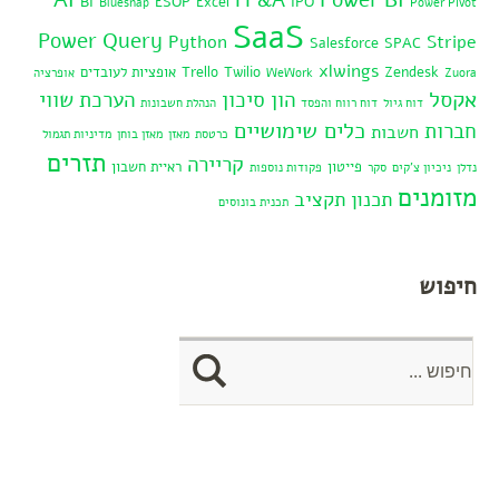
AI
Power BI
FP&A
BI
ESOP
Excel
IPO
Bluesnap
Power Pivot
SaaS
Power Query
Python
Stripe
Salesforce
SPAC
xlwings
Zendesk
Twilio
Trello
אופציות לעובדים
Zuora
WeWork
אופרציה
אקסל
הון סיכון
הערכת שווי
דוח גיול
דוח רווח והפסד
הנהלת חשבונות
כלים שימושיים
חברות
חשבות
כרטסת
מאזן
מאזן בוחן
מדיניות תגמול
תזרים
קריירה
פייטון
ראיית חשבון
נדלן
ניכיון צ'קים
סקר
פקודות נוספות
מזומנים
תכנון תקציב
תכנית בונוסים
חיפוש