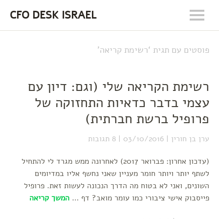
CFO DESK ISRAEL
פוסטים עם תגית ‘
רשימת קריאה
’
רשימת הקריאה שלי (וגם: דיון עם
עצמי בדבר כדאיות התחזוקה של
פרופיל ברשת חברתית)
ערן בן חורין
03/10/2016
8 תגובות
(עדכון אחרון: פברואר 2017) לאחרונה ממש מגרד לי להתחיל
לשתף יותר ויותר חומר מעניין שאני נחשף אליו במדיומים
השונים, ואני לא בטוח מה הדרך הנכונה לעשות זאת. פרופיל
פייסבוק אישי ציבורי כמו עומר מואב? דף …
המשך קריאה