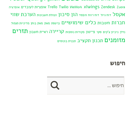
xlwings
Zendesk
Twilio
Trello
אופציות לעובדים
Zuora
WeWork
אופרציה
אקסל
הון סיכון
הערכת שווי
דוח גיול
דוח רווח והפסד
הנהלת חשבונות
כלים שימושיים
חברות
חשבות
כרטסת
מאזן
מאזן בוחן
מדיניות תגמול
תזרים
קריירה
פייטון
ראיית חשבון
נדלן
ניכיון צ'קים
סקר
פקודות נוספות
מזומנים
תכנון תקציב
תכנית בונוסים
חיפוש