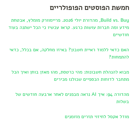
חמשת הפוסטים הפופולריים
Build vs. Buy, מהדורת יולי 2026. פריימוורק מומלץ, אבטחת
מידע ומה חברות עושות כרגע. קראו עכשיו כי הכל ישתנה בעוד
חודשיים
האם כדאי ללמוד ראיית חשבון? באיזו מחלקה, אם בכלל, כדאי
להתמחות?
מבוא להנהלת חשבונות: מהי כרטסת, מהו מאזן בוחן ואיך הכל
מתחבר לדוחות הכספיים שכולנו מכירים
מהדורה 94: איך AI נראה מבפנים לאחר ארבעה חודשים של
בשלות
מודל אקסל לחיזוי תזרים מזומנים