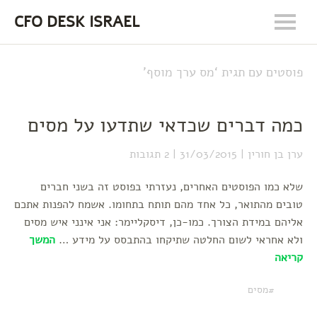
CFO DESK ISRAEL
פוסטים עם תגית ‘
מס ערך מוסף
’
כמה דברים שכדאי שתדעו על מסים
ערן בן חורין
31/03/2015
2 תגובות
שלא כמו הפוסטים האחרים, נעזרתי בפוסט זה בשני חברים
טובים מהתואר, כל אחד מהם תותח בתחומו. אשמח להפנות אתכם
אליהם במידת הצורך. כמו-כן, דיסקליימר: אני אינני איש מסים
ולא אחראי לשום החלטה שתיקחו בהתבסס על מידע …
המשך
קריאה
מסים