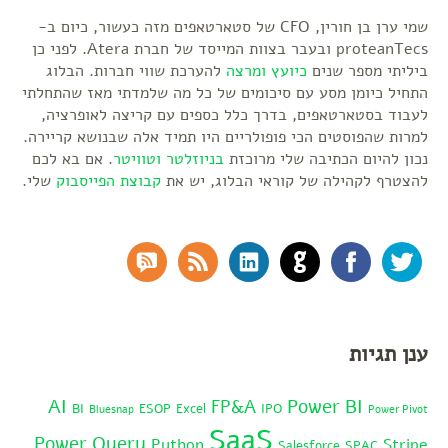
שמי ערן בן חורין, CFO של סטארטאפים מזה כעשור, כיום ב-
proteanTecs ובעבר בצוות המייסד של חברת Atera. לפני כן
ביליתי מספר שנים
כיועץ ומרצה
להערכת שווי חברות. הבלוג
התחיל כיומן מסע עם סיכומים של כל מה שלמדתי מאז שהתחלתי
לעבוד בסטארטאפים, בדרך כלל כספים עם קריצה לאופרציה,
למרות שהפוסטים הכי פופולריים היו תמיד אלה שבנושא קריירה.
נכון להיום הכתיבה שלי מרוכזת
בניוזלטר
וטוויטר
. אם בא לכם
להצטרף לקהילה של קוראי הבלוג, יש את
קבוצת הפייסבוק
שלי.
RSS Comments
RSS Feed
LinkedIn
GitHub
Facebook
Twitter
ענן תגיות
AI
Power BI
FP&A
BI
ESOP
Excel
IPO
Bluesnap
Power Pivot
SaaS
Power Query
Python
Stripe
Salesforce
SPAC