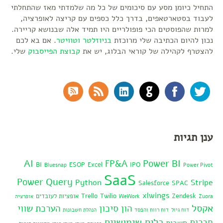
התחיל כיומן מסע עם סיכומים של כל מה שלמדתי מאז שהתחלתי
לעבוד בסטארטאפים, בדרך כלל כספים עם קריצה לאופרציה,
למרות שהפוסטים הכי פופולריים היו תמיד אלה שבנושא קריירה.
נכון להיום הכתיבה שלי מרוכזת
בניוזלטר
וטוויטר
. אם בא לכם
להצטרף לקהילה של קוראי הבלוג, יש את
קבוצת הפייסבוק
שלי.
RSS Comments
RSS Feed
LinkedIn
GitHub
Facebook
Twitter
ענן תגיות
AI
Power BI
FP&A
BI
ESOP
Excel
IPO
Bluesnap
Power Pivot
SaaS
Power Query
Python
Stripe
Salesforce
SPAC
xlwings
Zendesk
Twilio
Trello
אופציות לעובדים
Zuora
WeWork
אופרציה
אקסל
הון סיכון
הערכת שווי
דוח גיול
דוח רווח והפסד
הנהלת חשבונות
כלים שימושיים
חברות