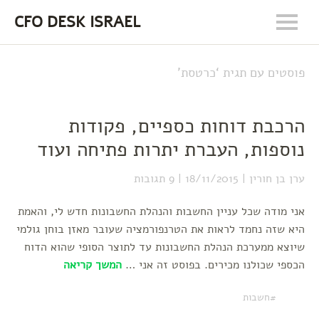
CFO DESK ISRAEL
פוסטים עם תגית ‘
כרטסת
’
הרכבת דוחות כספיים, פקודות
נוספות, העברת יתרות פתיחה ועוד
ערן בן חורין
18/11/2015
9 תגובות
אני מודה שכל עניין החשבות והנהלת החשבונות חדש לי, והאמת
היא שזה נחמד לראות את הטרנפורמציה שעובר מאזן בוחן גולמי
שיוצא ממערכת הנהלת החשבונות עד לתוצר הסופי שהוא הדוח
הכספי שכולנו מכירים. בפוסט זה אני …
המשך קריאה
חשבות