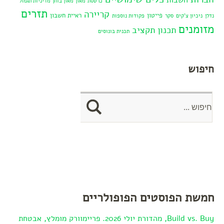
חשבות
כרטסת
מאזן
מאזן בוחן
מדיניות תגמול
תזרים
קריירה
פייטון
ראיית חשבון
נדלן
ניכיון צ'קים
סקר
פקודות נוספות
מזומנים
תכנון תקציב
תכנית בונוסים
חיפוש
חמשת הפוסטים הפופולריים
Build vs. Buy, מהדורת יולי 2026. פריימוורק מומלץ, אבטחת