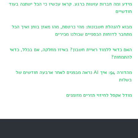
מידע ומה חברות עושות כרגע. קראו עכשיו כי הכל ישתנה בעוד
חודשיים
מבוא להנהלת חשבונות: מהי כרטסת, מהו מאזן בוחן ואיך הכל
מתחבר לדוחות הכספיים שכולנו מכירים
האם כדאי ללמוד ראיית חשבון? באיזו מחלקה, אם בכלל, כדאי
להתמחות?
מהדורה 94: איך AI נראה מבפנים לאחר ארבעה חודשים של
בשלות
מודל אקסל לחיזוי תזרים מזומנים