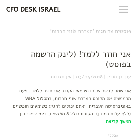
CFO DESK ISRAEL
פוסטים עם תגית ‘
הערכת שווי חברות
’
אני חוזר ללמד! (לינק הרשמה
בפוסט)
ערן בן חורין
03/04/2018
אין תגובות
אני שמח לבשר שבחודש מאי הקרוב אני חוזר ללמד בפעם
החמישית את הקורס הערכת שווי חברות, במסלול MBA
באוניברסיטה העברית, ואתם יכולים להגיע כשומעים חופשיים
(ללא עלות כמובן). הקורס כולל 8 מפגשים, בימי שישי בין …
המשך קריאה
כללי