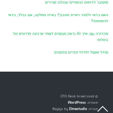
מתחבר לדוחות הכספיים שכולנו מכירים
האם כדאי ללמוד ראיית חשבון? באיזו מחלקה, אם בכלל, כדאי
להתמחות?
מהדורה 94: איך AI נראה מבפנים לאחר ארבעה חודשים של
בשלות
מודל אקסל לחיזוי תזרים מזומנים
© 2026 CFO Desk Israel
תשתית:
WordPress
תבנית: Baylys by
Elmastudio