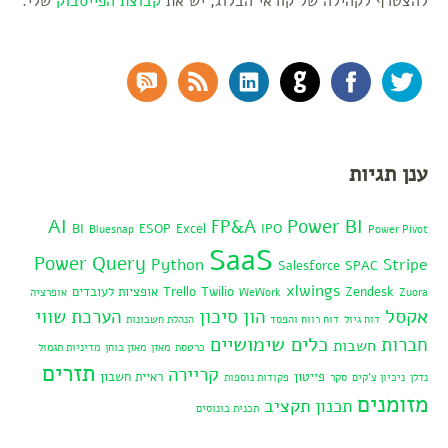
להצטרף לקהילה של קוראי הבלוג, יש את
קבוצת הפייסבוק
שלי.
RSS Comments
RSS Feed
LinkedIn
GitHub
Facebook
Twitter
ענן תגיות
AI
Power BI
FP&A
BI
ESOP
Excel
IPO
Bluesnap
Power Pivot
SaaS
Power Query
Python
Stripe
Salesforce
SPAC
xlwings
Zendesk
Twilio
Trello
אופציות לעובדים
Zuora
WeWork
אופרציה
אקסל
הון סיכון
הערכת שווי
דוח גיול
דוח רווח והפסד
הנהלת חשבונות
כלים שימושיים
חברות
חשבות
כרטסת
מאזן
מאזן בוחן
מדיניות תגמול
תזרים
קריירה
פייטון
ראיית חשבון
נדלן
ניכיון צ'קים
סקר
פקודות נוספות
מזומנים
תכנון תקציב
תכנית בונוסים