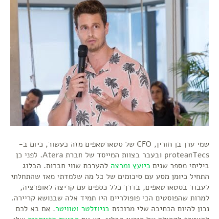
שמי ערן בן חורין, CFO של סטארטאפים מזה כעשור, כיום ב-
proteanTecs ובעבר בצוות המייסד של חברת Atera. לפני כן
ביליתי מספר שנים
כיועץ ומרצה
להערכת שווי חברות. הבלוג
התחיל כיומן מסע עם סיכומים של כל מה שלמדתי מאז שהתחלתי
לעבוד בסטארטאפים, בדרך כלל כספים עם קריצה לאופרציה,
למרות שהפוסטים הכי פופולריים היו תמיד אלה שבנושא קריירה.
נכון להיום הכתיבה שלי מרוכזת
בניוזלטר
וטוויטר
. אם בא לכם