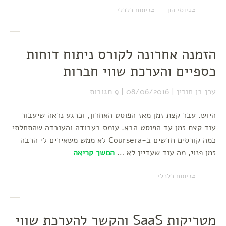
גיוסי הון
ניתוח כלכלי
הזמנה אחרונה לקורס ניתוח דוחות
כספיים והערכת שווי חברות
ערן בן חורין
08/06/2016
9 תגובות
היוש. עבר קצת זמן מאז הפוסט האחרון, וכרגע נראה שיעבור
עוד קצת זמן עד הפוסט הבא. עומס בעבודה והעובדה שהתחלתי
כמה קורסים חדשים ב-Coursera לא ממש משאירים לי הרבה
זמן פנוי, מה עוד שעדיין לא …
המשך קריאה
ניתוח כלכלי
מטריקות SaaS והקשר להערכת שווי