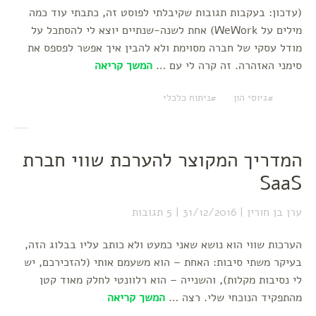
(עדכון: בעקבות תגובות שקיבלתי לפוסט זה, כתבתי עוד כמה
מילים על WeWork) אחת לשנה-שנתיים יוצא לי להסתכל על
מודל עסקי של חברה מסוימת ולא להבין איך אפשר לפספס את
סימני האזהרה. זה קרה לי עם …
המשך קריאה
גיוסי הון
ניתוח כלכלי
המדריך המקוצר להערכת שווי חברת
SaaS
ערן בן חורין
31/12/2016
5 תגובות
הערכות שווי הוא נושא שאני כמעט ולא כותב עליו בבלוג הזה,
בעיקר משתי סיבות: האחת – הוא משעמם אותי (להזכירכם, יש
לי נסיבות מקלות), והשנייה – הוא רלוונטי לחלק מאוד קטן
מהתפקיד הנוכחי שלי. רצה …
המשך קריאה