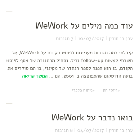
עוד כמה מילים על WeWork
ערן בן חורין
10/03/2017
3 תגובות
קיבלתי כמה תגובות מעניינות לפוסט הקודם על WeWork, אז
חשבתי לעשות follow-up זריז. נתחיל מהתגובה של אסף לפוסט
הקודם, בו הוא הפנה לספר הנהדר של מקינזי, בו הם סוקרים את
בועת הדוטקום שהתפוצצה ב-2001. הם …
המשך קריאה
גיוסי הון
ניתוח כלכלי
בואו נדבר על WeWork
ערן בן חורין
04/03/2017
8 תגובות