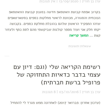
ערן בן חורין
13/09/2020
אין תגובות
בקרוב אפתח קבוצת וואטסאפ חדשה בסגנון קבוצת הוואטסאפ
הנוכחית והסגורה, מכוונת לראשי מחלקות כספים בסטארטאפים
שזהו התפקיד הראשון שלהם בהובלת מחלקת כספים. בקבוצה
יקחו חלק אני ועוד מספר קולגות שביקשתי מהם לתת כתף ולעזור
קצת …
המשך קריאה
שאלות ותשובות
רשימת הקריאה שלי (וגם: דיון עם
עצמי בדבר כדאיות התחזוקה של
פרופיל ברשת חברתית)
ערן בן חורין
03/10/2016
8 תגובות
(עדכון אחרון: פברואר 2017) לאחרונה ממש מגרד לי להתחיל