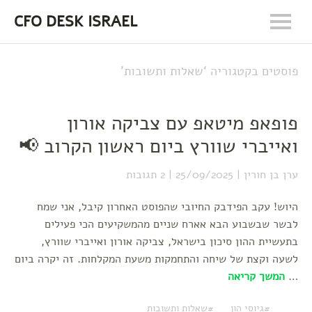
CFO DESK ISRAEL
פוסטים בקטגוריה ‘
שאלות ותשובות
’
פופאפ מיטאפ עם צביקה אורון
ואייברי שוורץ ביום ראשון הקרוב 📢
ערן בן חורין
25/09/2025
2 תגובות
היוש! עקב הפידבק החיובי שהפוסט האחרון קיבל, אני שמח
לבשר שבשבוע הבא אארח שניים מהמשקיעים הכי פעילים
בתעשיית ההון סיכון בישראל, צביקה אורון ואייברי שוורץ,
לשעה וקצת של שיחה והתחמקות משעת המקלחות. זה יקרה ביום
…
המשך קריאה
גיוסי הון
שאלות ותשובות