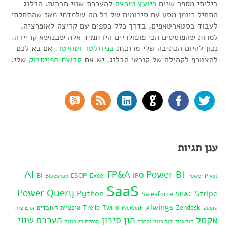
ביליתי מספר שנים
כיועץ ומרצה
להערכת שווי חברות. הבלוג
התחיל כיומן מסע עם סיכומים של כל מה שלמדתי מאז שהתחלתי
לעבוד בסטארטאפים, בדרך כלל כספים עם קריצה לאופרציה,
למרות שהפוסטים הכי פופולריים היו תמיד אלה שבנושא קריירה.
נכון להיום הכתיבה שלי מרוכזת
בניוזלטר
וטוויטר
. אם בא לכם
להצטרף לקהילה של קוראי הבלוג, יש את
קבוצת הפייסבוק
שלי.
RSS Comments
RSS Feed
LinkedIn
GitHub
Facebook
Twitter
ענן תגיות
AI
Power BI
FP&A
BI
ESOP
Excel
IPO
Bluesnap
Power Pivot
SaaS
Power Query
Python
Stripe
Salesforce
SPAC
xlwings
Zendesk
Twilio
Trello
אופציות לעובדים
Zuora
WeWork
אופרציה
אקסל
הון סיכון
הערכת שווי
דוח גיול
דוח רווח והפסד
הנהלת חשבונות