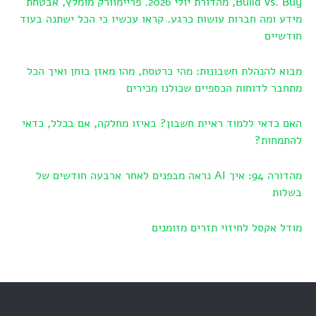
Build vs. Buy, מהדורת יולי 2026. פריימוורק מומלץ, אבטחת
מידע ומה חברות עושות כרגע. קראו עכשיו כי הכל ישתנה בעוד
חודשיים
מבוא להנהלת חשבונות: מהי כרטסת, מהו מאזן בוחן ואיך הכל
מתחבר לדוחות הכספיים שכולנו מכירים
האם כדאי ללמוד ראיית חשבון? באיזו מחלקה, אם בכלל, כדאי
להתמחות?
מהדורה 94: איך AI נראה מבפנים לאחר ארבעה חודשים של
בשלות
מודל אקסל לחיזוי תזרים מזומנים