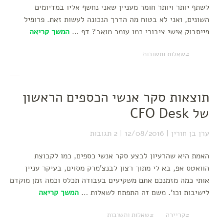
לשתף יותר ויותר חומר מעניין שאני נחשף אליו במדיומים
השונים, ואני לא בטוח מה הדרך הנכונה לעשות זאת. פרופיל
פייסבוק אישי ציבורי כמו עומר מואב? דף …
המשך קריאה
שאלות ותשובות
תוצאות סקר אנשי הכספים הראשון
של CFO Desk
ערן בן חורין
12/08/2016
2 תגובות
האמת היא שהרעיון לבצע סקר אנשי כספים, כמו לקבוצת
הוואטס אפ, בא לי מתוך רצון לבנצ'מרק מסוים, בעיקר עניין
אותי כמה מזמנכם אתם משקיעים בעבודה תכלס וכמה זמן מוקדם
לישיבות וכו'. משם זה התפתח לשאלות …
המשך קריאה
קריירה
שאלות ותשובות