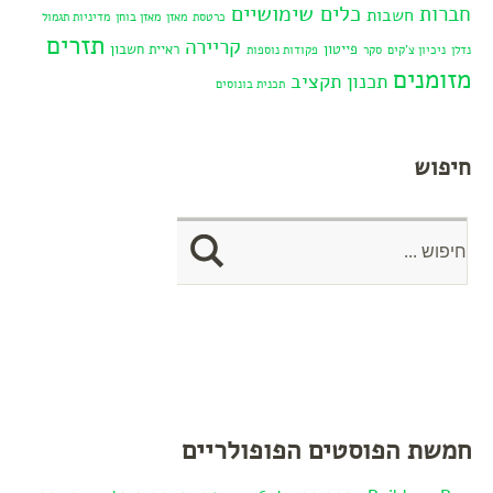
כלים שימושיים
חברות
חשבות
כרטסת
מאזן
מאזן בוחן
מדיניות תגמול
תזרים
קריירה
פייטון
ראיית חשבון
נדלן
ניכיון צ'קים
סקר
פקודות נוספות
מזומנים
תכנון תקציב
תכנית בונוסים
חיפוש
חמשת הפוסטים הפופולריים