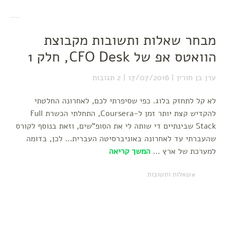
מבחר שאלות ותשובות מקבוצת
הוואטס אפ של CFO Desk, חלק 1
ערן בן חורין
17/07/2016
2 תגובות
לא קל לתחזק בלוג. כפי שסיפרתי לכם, לאחרונה החלטתי
להקדיש קצת יותר זמן ל-Coursera, התחלתי הכשרת Full
Stack שבינתיים די שותה לי את הסופ"שים, וזאת בנוסף לקורס
שהעברתי עד לאחרונה באוניברסיטה העברית… לכן, בדומה
למערכת של ארץ …
המשך קריאה
שאלות ותשובות