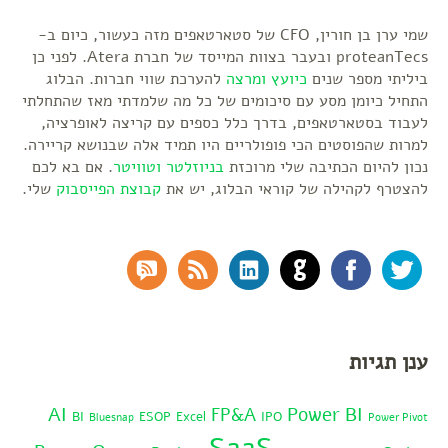
שמי ערן בן חורין, CFO של סטארטאפים מזה כעשור, כיום ב-
proteanTecs ובעבר בצוות המייסד של חברת Atera. לפני כן
ביליתי מספר שנים
כיועץ ומרצה
להערכת שווי חברות. הבלוג
התחיל כיומן מסע עם סיכומים של כל מה שלמדתי מאז שהתחלתי
לעבוד בסטארטאפים, בדרך כלל כספים עם קריצה לאופרציה,
למרות שהפוסטים הכי פופולריים היו תמיד אלה שבנושא קריירה.
נכון להיום הכתיבה שלי מרוכזת
בניוזלטר
וטוויטר
. אם בא לכם
להצטרף לקהילה של קוראי הבלוג, יש את
קבוצת הפייסבוק
שלי.
RSS Comments
RSS Feed
LinkedIn
GitHub
Facebook
Twitter
ענן תגיות
AI
Power BI
FP&A
BI
ESOP
Excel
IPO
Bluesnap
Power Pivot