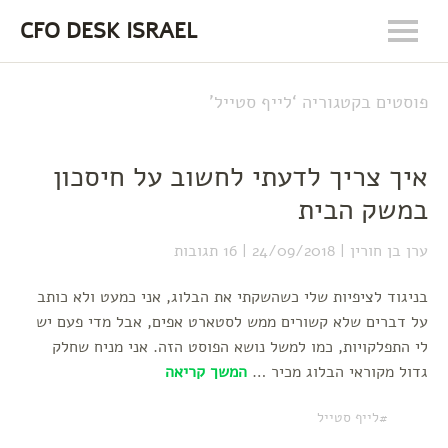
CFO DESK ISRAEL
פוסטים בקטגוריה ‘
לייף סטייל
’
איך צריך לדעתי לחשוב על חיסכון
במשק הבית
ערן בן חורין
24/09/2018
16 תגובות
בניגוד לציפיות שלי כשהשקתי את הבלוג, אני כמעט ולא כותב
על דברים שלא קשורים ממש לסטארט אפים, אבל מדי פעם יש
לי התפלקויות, כמו למשל נושא הפוסט הזה. אני מניח שחלק
גדול מקוראי הבלוג מכיר …
המשך קריאה
לייף סטייל