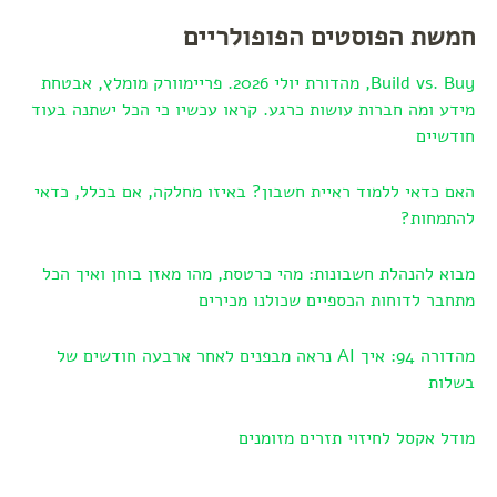
חמשת הפוסטים הפופולריים
Build vs. Buy, מהדורת יולי 2026. פריימוורק מומלץ, אבטחת
מידע ומה חברות עושות כרגע. קראו עכשיו כי הכל ישתנה בעוד
חודשיים
האם כדאי ללמוד ראיית חשבון? באיזו מחלקה, אם בכלל, כדאי
להתמחות?
מבוא להנהלת חשבונות: מהי כרטסת, מהו מאזן בוחן ואיך הכל
מתחבר לדוחות הכספיים שכולנו מכירים
מהדורה 94: איך AI נראה מבפנים לאחר ארבעה חודשים של
בשלות
מודל אקסל לחיזוי תזרים מזומנים