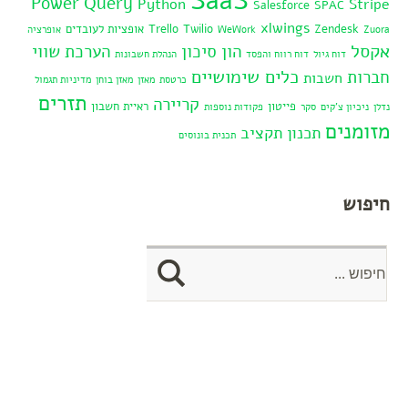
SaaS
Power Query
Python
Stripe
Salesforce
SPAC
xlwings
Zendesk
Twilio
Trello
אופציות לעובדים
Zuora
WeWork
אופרציה
אקסל
הון סיכון
הערכת שווי
דוח גיול
דוח רווח והפסד
הנהלת חשבונות
כלים שימושיים
חברות
חשבות
כרטסת
מאזן
מאזן בוחן
מדיניות תגמול
תזרים
קריירה
פייטון
ראיית חשבון
נדלן
ניכיון צ'קים
סקר
פקודות נוספות
מזומנים
תכנון תקציב
תכנית בונוסים
חיפוש