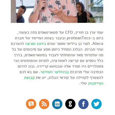
שמי ערן בן חורין, CFO של סטארטאפים מזה כעשור,
כיום ב-proteanTecs ובעבר בצוות המייסד של חברת
Atera. לפני כן ביליתי מספר שנים
כיועץ ומרצה
להערכת
שווי חברות. הבלוג התחיל כיומן מסע עם סיכומים של כל
מה שלמדתי מאז שהתחלתי לעבוד בסטארטאפים, בדרך
כלל כספים עם קריצה לאופרציה, למרות שהפוסטים הכי
פופולריים היו תמיד אלה שבנושא קריירה. נכון להיום
הכתיבה שלי מרוכזת
בניוזלטר
וטוויטר
. אם בא לכם
להצטרף לקהילה של קוראי הבלוג, יש את
קבוצת
הפייסבוק
שלי.
SS Comments
RSS Feed
LinkedIn
GitHub
Facebook
Twitter