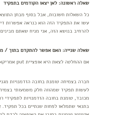
שאלה ראשונה: לאן יצאו הקודמים בתפקיד
כל השאלות חשובות, אבל בסוף מבחן התוצאה
עשו את התפקיד הזה הוא כנראה אפשרות די ס
להרחיב בנושא הזה, אני מניח שאתם מבינים 
שאלה שנייה: האם אפשר להתקדם בתוך / מת
אם ההחלטה לצאת היא אופציית put אמריקאית, מקום העבודה החדש הוא אופציית call.
חברה בצמיחה טומנת בחובה הזדמנויות מגניב
לעשות תפקיד שמהווה חלק משמעותי בצמיחה
מכובד, טומנת בחובה הזדמנויות לתפקידי רו
בתנאי שתמלאו לפחות שנתיים בכל תפקיד. אחר
אקוויטי טומנות בחובן את האופציה לרדת ל