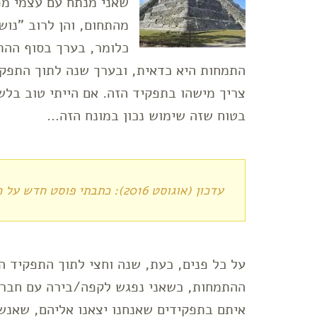
שאני מנתח עם עצמי מפ
מהתחום, והן לרוב "נוש
כלומר, בערך בסוף ההת
התמחות היא כדאית, ובערך שנה לתוך התפקי
צריך מישהו בתפקיד הזה. אם הייתי טוב בלש
בטוח שזה שימוש נכון במונח הזה…
עדכון (אוגוסט 2016): כתבתי פוסט חדש על ה
על כל פנים, כעת, שנה וחצי לתוך התפקיד ה
ההתמחות, כשאני נפגש לקפה/בירה עם חברי
איתם בתפקידים שאנחנו יצאנו אליהם, שאנשי