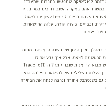
 דומה לפוליטיקה שתפגשו בחברות שתעבדו
 במשרד אתם במקרה הטוב דורכים במקום. זו
יצו את עצמם בפירמה נוטים לשקוע בבאסה
רים וכבויים. כשזה קורה, עלות ההישארות
ספור פעמים.
 במהלך חלון הזמן של השנה הראשונה מתום
ת הראשונה לצאת. אבל איך נדע אם זו
ההזדמנות הכי טובה שנקבל? אולי בעוד חודש תבוא הזדמנות טובה יותר? ה-Trade-off
בין העלות השלילית של להישאר בפירמה הוא
ל גם כשנסתכל אחורה ונרצה לנתח את הבחירה
.
אל תצאו מהפירמה אם האלטרנטיבה היא גרועה