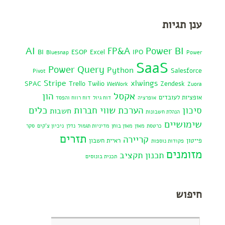
ענן תגיות
AI
Power BI
FP&A
BI
ESOP
Excel
IPO
Bluesnap
Power
SaaS
Power Query
Python
Salesforce
Pivot
Stripe
xlwings
SPAC
Trello
Twilio
Zendesk
WeWork
Zuora
אקסל
הון
אופציות לעובדים
אופרציה
דוח גיול
דוח רווח והפסד
כלים
סיכון
הערכת שווי חברות
חשבות
הנהלת חשבונות
שימושיים
כרטסת
מאזן
מאזן בוחן
מדיניות תגמול
נדלן
ניכיון צ'קים
סקר
תזרים
קריירה
פייטון
ראיית חשבון
פקודות נוספות
מזומנים
תכנון תקציב
תכנית בונוסים
חיפוש