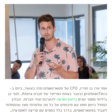
שמי ערן בן חורין, CFO של סטארטאפים מזה כעשור, כיום ב-
proteanTecs ובעבר בצוות המייסד של חברת Atera. לפני כן
ביליתי מספר שנים
כיועץ ומרצה
להערכת שווי חברות. הבלוג
התחיל כיומן מסע עם סיכומים של כל מה שלמדתי מאז שהתחלתי
לעבוד בסטארטאפים, בדרך כלל כספים עם קריצה לאופרציה,