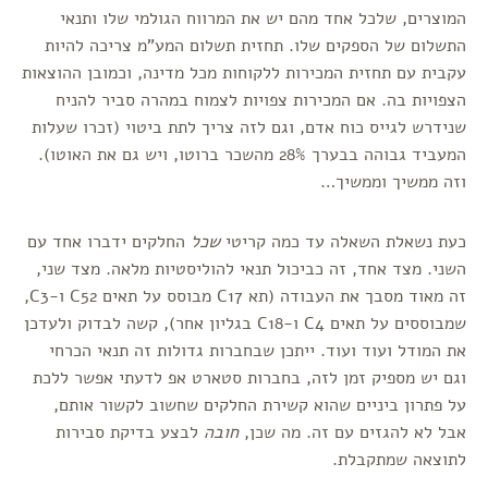
המוצרים, שלכל אחד מהם יש את המרווח הגולמי שלו ותנאי
התשלום של הספקים שלו. תחזית תשלום המע"מ צריכה להיות
עקבית עם תחזית המכירות ללקוחות מכל מדינה, וכמובן ההוצאות
הצפויות בה. אם המכירות צפויות לצמוח במהרה סביר להניח
שנידרש לגייס כוח אדם, וגם לזה צריך לתת ביטוי (זכרו שעלות
המעביד גבוהה בבערך 28% מהשכר ברוטו, ויש גם את האוטו).
וזה ממשיך וממשיך…
כעת נשאלת השאלה עד כמה קריטי
שכל
החלקים ידברו אחד עם
השני. מצד אחד, זה כביכול תנאי להוליסטיות מלאה. מצד שני,
זה מאוד מסבך את העבודה (תא C17 מבוסס על תאים C52 ו-C3,
שמבוססים על תאים C4 ו-C18 בגליון אחר), קשה לבדוק ולעדכן
את המודל ועוד ועוד. ייתכן שבחברות גדולות זה תנאי הכרחי
וגם יש מספיק זמן לזה, בחברות סטארט אפ לדעתי אפשר ללכת
על פתרון ביניים שהוא קשירת החלקים שחשוב לקשור אותם,
אבל לא להגזים עם זה. מה שכן,
חובה
לבצע בדיקת סבירות
לתוצאה שמתקבלת.