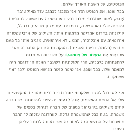
הפוסטים, על חשבון האורך שלהם.
בכל אופן, את הפוסט הזה אני מתכנן לכתוב עוד מאוקטובר
2015, לאחר שחזרתי מירח דבש בארגנטינה עם אשתי. זו הפעם
השנייה שלי בארגנטינה, זו מדינה עם מגוון מדהים, ובכלל,
קולוניות בדרום אמריקה מרתקות אותי: השילוב של ארכיטקטורה
אירופאית עם אוכלוסיה, הממ.. לא אירופאית, מגניב אותי כל פעם
מחדש (כלומר, בפעם השנייה). הסקרנות הזו רק התגברה מאז
שקראתי את
המאמר של אסמוגלו
על חשיבות המוסדות
להתפתחות כלכלית, הרי הקולוניות לשעבר האלה הן דוגמה חיה
למאמר שלו. בכל אופן, אני טיפה סוטה מנושא הפוסט ולכן רצוי
שאתקדם.
אני לא יכול להגיד שלקחתי יותר מדי דברים מהחיים המקצועיים
שלי אל החיים האישיים, אבל לדעתי זה צפוי להשתנות. יש הרבה
קווים משיקים בין ניהול כספים של חברה לניהול כספים של
משפחה, בטח ככל שהמשפחה גדלה. לאחרונה עולות לי הרבה
מחשבות על הנושא הזה לאחרונה ואני מקווה לכתוב עליהן
בעתיד.