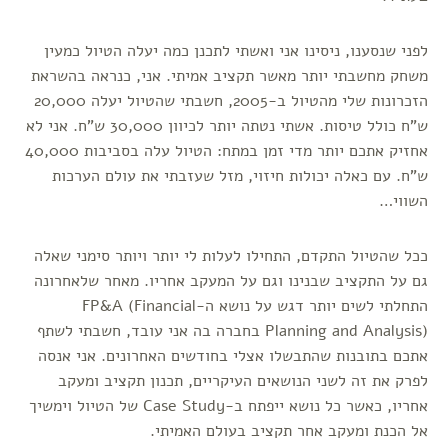
לפני שנסענו, ניסינו אני ואשתי לתכנן כמה יעלה הטיול כמעין
משחק מחשבתי יותר מאשר תקציב אמיתי. אני, כנראה בהשראת
הזכרונות שלי מהטיול ב-2005, חשבתי שהטיול יעלה 20,000
ש"ח כולל טיסות. אשתי נטתה יותר לכיוון 30,000 ש"ח. אני לא
אחזיק אתכם יותר מדי זמן במתח: הטיול עלה בסביבות 40,000
ש"ח. עם כאלה יכולות חיזוי, מזל שעזבתי את עולם הערכות
השווי…
ככל שהטיול התקדם, התחילו לעלות לי יותר ויותר סימני שאלה
גם על התקציב שבנינו וגם על המעקב אחריו. מאחר שלאחרונה
התחלתי לשים יותר דגש על נושא ה-FP&A (Financial
Planning and Analysis) בחברה בה אני עובד, חשבתי לשתף
אתכם בתובנות שהתבשלו אצלי בחודשים האחרונים. אני אנסה
לפרק את זה לשני הנושאים העיקריים, תכנון תקציב ומעקב
אחריו, כאשר כל נושא ייפתח ב-Case Study של הטיול וימשיך
אל הכנת ומעקב אחר תקציב בעולם האמיתי.