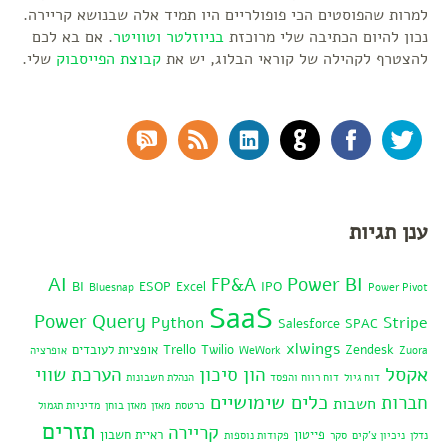
למרות שהפוסטים הכי פופולריים היו תמיד אלה שבנושא קריירה.
נכון להיום הכתיבה שלי מרוכזת
בניוזלטר
וטוויטר
. אם בא לכם
להצטרף לקהילה של קוראי הבלוג, יש את
קבוצת הפייסבוק
שלי.
RSS Comments
RSS Feed
LinkedIn
GitHub
Facebook
Twitter
ענן תגיות
AI
Power BI
FP&A
BI
ESOP
Excel
IPO
Bluesnap
Power Pivot
SaaS
Power Query
Python
Stripe
Salesforce
SPAC
xlwings
Zendesk
Twilio
Trello
אופציות לעובדים
Zuora
WeWork
אופרציה
אקסל
הון סיכון
הערכת שווי
דוח גיול
דוח רווח והפסד
הנהלת חשבונות
כלים שימושיים
חברות
חשבות
כרטסת
מאזן
מאזן בוחן
מדיניות תגמול
תזרים
קריירה
פייטון
ראיית חשבון
נדלן
ניכיון צ'קים
סקר
פקודות נוספות