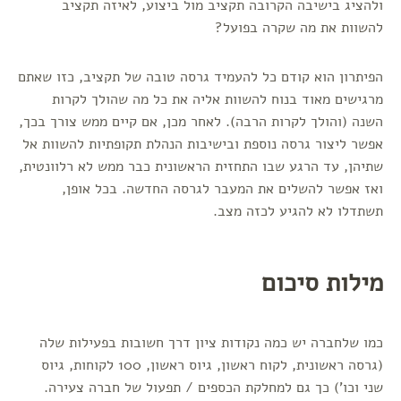
ולהציג בישיבה הקרובה תקציב מול ביצוע, לאיזה תקציב
להשוות את מה שקרה בפועל?
הפיתרון הוא קודם כל להעמיד גרסה טובה של תקציב, כזו שאתם
מרגישים מאוד בנוח להשוות אליה את כל מה שהולך לקרות
השנה (והולך לקרות הרבה). לאחר מכן, אם קיים ממש צורך בכך,
אפשר ליצור גרסה נוספת ובישיבות הנהלת תקופתיות להשוות אל
שתיהן, עד הרגע שבו התחזית הראשונית כבר ממש לא רלוונטית,
ואז אפשר להשלים את המעבר לגרסה החדשה. בכל אופן,
תשתדלו לא להגיע לכזה מצב.
מילות סיכום
כמו שלחברה יש כמה נקודות ציון דרך חשובות בפעילות שלה
(גרסה ראשונית, לקוח ראשון, גיוס ראשון, 100 לקוחות, גיוס
שני וכו') כך גם למחלקת הכספים / תפעול של חברה צעירה.