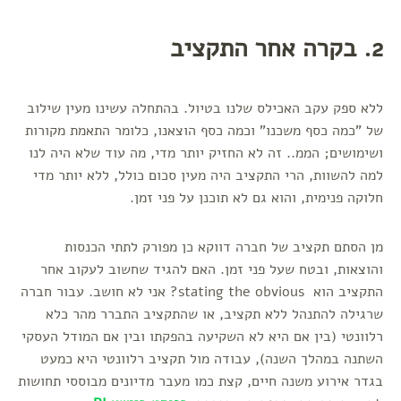
2. בקרה אחר התקציב
ללא ספק עקב האכילס שלנו בטיול. בהתחלה עשינו מעין שילוב
של "כמה כסף משכנו" וכמה כסף הוצאנו, כלומר התאמת מקורות
ושימושים; הממ.. זה לא החזיק יותר מדי, מה עוד שלא היה לנו
למה להשוות, הרי התקציב היה מעין סכום כולל, ללא יותר מדי
חלוקה פנימית, והוא גם לא תוכנן על פני זמן.
מן הסתם תקציב של חברה דווקא כן מפורק לתתי הכנסות
והוצאות, ובטח שעל פני זמן. האם להגיד שחשוב לעקוב אחר
התקציב הוא stating the obvious? אני לא חושב. עבור חברה
שרגילה להתנהל ללא תקציב, או שהתקציב התברר מהר כלא
רלוונטי (בין אם היא לא השקיעה בהפקתו ובין אם המודל העסקי
השתנה במהלך השנה), עבודה מול תקציב רלוונטי היא כמעט
בגדר אירוע משנה חיים, קצת כמו מעבר מדיונים מבוססי תחושות