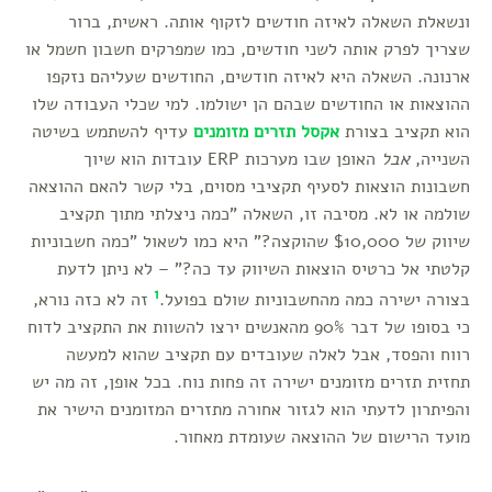
ונשאלת השאלה לאיזה חודשים לזקוף אותה. ראשית, ברור
שצריך לפרק אותה לשני חודשים, כמו שמפרקים חשבון חשמל או
ארנונה. השאלה היא לאיזה חודשים, החודשים שעליהם נזקפו
ההוצאות או החודשים שבהם הן ישולמו. למי שכלי העבודה שלו
הוא תקציב בצורת
אקסל תזרים מזומנים
עדיף להשתמש בשיטה
השנייה,
אבל
האופן שבו מערכות ERP עובדות הוא שיוך
חשבונות הוצאות לסעיף תקציבי מסוים, בלי קשר להאם ההוצאה
שולמה או לא. מסיבה זו, השאלה "כמה ניצלתי מתוך תקציב
שיווק של $10,000 שהוקצה?" היא כמו לשאול "כמה חשבוניות
קלטתי אל כרטיס הוצאות השיווק עד כה?" – לא ניתן לדעת
1
בצורה ישירה כמה מהחשבוניות שולם בפועל.
זה לא כזה נורא,
כי בסופו של דבר 90% מהאנשים ירצו להשוות את התקציב לדוח
רווח והפסד, אבל לאלה שעובדים עם תקציב שהוא למעשה
תחזית תזרים מזומנים ישירה זה פחות נוח. בכל אופן, זה מה יש
והפיתרון לדעתי הוא לגזור אחורה מתזרים המזומנים הישיר את
מועד הרישום של ההוצאה שעומדת מאחור.