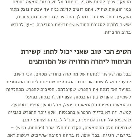
המעקב צריך להיות שוטף, במיוחד על חשבונות הוצאה "חמים"
כמו הוצאות שיווק. אתם רוצים לדעת כמה עד עכשיו נוצל מתוך
התקציב החודשי כבר במהלך החודש. לגבי חשבונות אחרים,
אפשר לחכות לסגירת החודש שמתבצעת בסביבות ב-15 לחודש
ברוב החברות.
הטיפ הכי טוב שאני יכול לתת: קשירת
הניתוח ליתרה החזויה של המזומנים
בכל מה שקשור לניתוח של מה קרה בחודש מסוים, הכי חשוב
לדעתי הוא להשוות את יתרת המזומנים שחזיתם ליתרת המזומנים
בפועל ואז לנתח את ההפרש שקיבלתם. הסיבות להפרש מתחלקות
לשתיים, ההפרש בין ההכנסות הצפויות להכנסות בפועל
וההוצאות הצפויות להוצאות בפועל, אבל מכאן הסיפור מסתעף.
למשל, זה לא בדיוק ההפרש בהכנסות, אלא יותר ההפרש
בגבייה
שהשפיע על יתרת המזומנים, וכנ"ל לגבי ההוצאות: ייתכן
שדחיתם חלק מההוצאות, הקדמתם חלק אחר (פחחחח, ממש) –
בקיצור, חגיגה. בכל אופן, זו בדיוק הסיבה
שחייבים
לעשות זאת