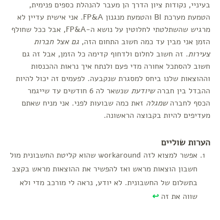
בעיניי, נקודות ציון הדרך הן מעבר להנהלת כספים פנימית,
הטמעת מערכת BI והטמעת מנגנון FP&A. אני אישית עדיין לא
מרגיש שהשתלטתי לחלוטין על נושא ה-FP&A, אבל ככל שחולף
הזמן אני מבין עד כמה חשוב התחום הזה,
גם אצל חברות
צעירות
. זה חשוב לחלום ולדחוף קדימה כל הזמן, אבל זה גם
חשוב להסתכל אחורה מדי פעם ולנתח איך נראות ההכנסות
וההוצאות שלנו ביחס למסגרת שנקבעה. לפעמים זה יכול להיות
ההבדל בין חברה
שיודעת
שנשאר לה 6 חודשים עד שייגמר
הכסף לחברה
שמגלה
זאת כמה שבועות לפני. אני מניח שאתם
מעדיפים להיות בקבוצה הראשונה.
הערות שוליים
אפשר למצוא לזה workaround שהוא קליטת החשבונית מול
חשבון הוצאות מראש ואז להפשיר את ההוצאות מראש בקצב
בתשלום של החשבונית. לא יודע, נראה לי מורכב מדי ולא
שווה את זה
↩