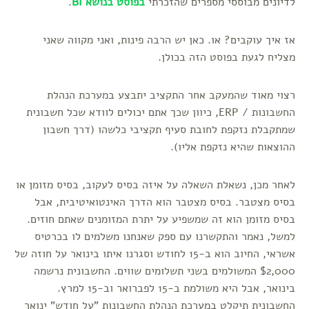
לדיונים מבוססי מספרים שהזכרתי
בפוסט בנושא BI
.
אז איך עוקבים? או. כאן יש הרבה פינות, ואני מקווה שאני
מצליח לגעת בפוסט הזה בכולן.
רצוי מאוד שהמעקב אחר התקציב יתבצע במערכת הנהלת
החשבונות / ERP, כיוון שכך אתם יכולים לוודא שכל חשבונית
שמתקבלת נזקפת לחובת סעיף תקציבי כלשהו (דרך חשבון
ההוצאות שהיא נזקפת אליו).
לאחר מכן, נשאלת השאלה על איזה בסיס לעקוב, בסיס מזומן או
בסיס מצטבר. בסיס מצטבר הוא הדרך האינטואיטיבית, אבל
בסיס מזומן הוא זה שמשפיע על יתרת המזומנים שאתם חוזים.
למשל, נאמר והתקשרנו עם ספק שאנחנו משלמים לו בכרטיס
אשראי, החיוב הוא ב-15 לחודש וסגרנו איתו בינואר על חוזה של
$2,000 המשולמים בשני תשלומים שווים. החשבונית נרשמה
בינואר, אבל היא משולמת ב-15 לפברואר וב-15 למרץ.
החשבונית תיקלט במערכת הנהלת החשבונות "על חודש" ינואר