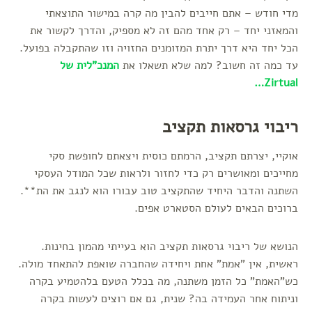
מדי חודש – אתם חייבים להבין מה קרה במישור התוצאתי
והמאזני יחד – רק אחד מהם זה לא מספיק, והדרך לקשור את
הכל יחד היא דרך יתרת המזומנים החזויה וזו שהתקבלה בפועל.
עד כמה זה חשוב? למה שלא תשאלו את
המנכ"לית של
Zirtual…
ריבוי גרסאות תקציב
אוקיי, יצרתם תקציב, הרמתם כוסית ויצאתם לחופשת סקי
מחייכים ומאושרים רק כדי לחזור ולראות שכל המודל העסקי
השתנה והדבר היחיד שהתקציב טוב עבורו הוא לנגב את הת**.
ברוכים הבאים לעולם הסטארט אפים.
הנושא של ריבוי גרסאות תקציב הוא בעייתי מהמון בחינות.
ראשית, אין "אמת" אחת ויחידה שהחברה שואפת להתאחד מולה.
כש"האמת" כל הזמן משתנה, מה בכלל הטעם בלהטמיע בקרה
וניתוח אחר העמידה בה? שנית, גם אם רוצים לעשות בקרה