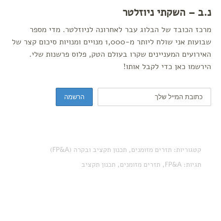
נ.ב – השקתי ניוזלטר
מרכז הכובד של הבלוג עבר לאחרונה לניוזלטר. מדי מספר
שבועות אני שולח ליותר מ-1,000 מנויים ומנויות סיכום קצר של
האירועים המעניינים שקרו בעולם הטק, פלוס פרשנות שלי.
הירשמו כאן כדי לקבל אותו!
קטגוריות:
תזרים מזומנים
,
תכנון תקציב ובקרה (FP&A)
תגיות:
FP&A
,
תזרים מזומנים
,
תכנון תקציב