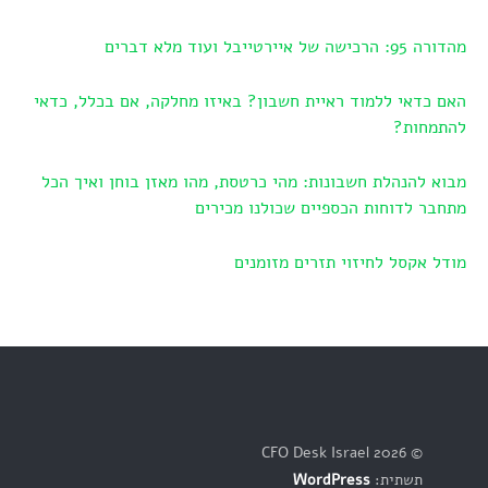
מהדורה 95: הרכישה של איירטייבל ועוד מלא דברים
האם כדאי ללמוד ראיית חשבון? באיזו מחלקה, אם בכלל, כדאי
להתמחות?
מבוא להנהלת חשבונות: מהי כרטסת, מהו מאזן בוחן ואיך הכל
מתחבר לדוחות הכספיים שכולנו מכירים
מודל אקסל לחיזוי תזרים מזומנים
© 2026 CFO Desk Israel
תשתית:
WordPress