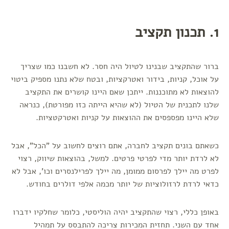
1. תכנון תקציב
ברור שהתקציב שבנינו לטיול היה חסר. לא חשבנו כמו שצריך
על אוכל, קניות, בידור ואטרקציות, ובטח שלא נתנו מספיק ביטוי
להוצאות לא מתוכננות. ייתכן שאם היינו קושרים את התקציב
שלנו לתכנית של הטיול (לא שהיא הייתה כזו מפורטת), כנראה
שלא היינו מפספסים את ההוצאות על קניות ואטרקטציות.
כשאתם בונים תקציב לחברה, אתם רוצים לחשוב על "הכל", אבל
לא לרדת יותר מדי לפרטי פרטים. למשל, בהוצאות שיווק, רצוי
לפרט מה יילך לפרסום ממומן, מה יילך לפרילנסרים וכו', אבל לא
כדאי לרדת לרזולוציות של יותר מכמה אלפי דולרים בחודש.
באופן כללי, רצוי שהתקציב יהיה הוליסטי, כלומר שחלקיו ידברו
אחד עם השני. תחזית המכירות צריכה להתבסס על תמהיל