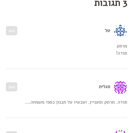
3 תגובות
טל
הגב
מרתק
תודה!
סגלית
הגב
תודה. מרתק ומעניין. ועכשיו על תכנון כספי משפחה….