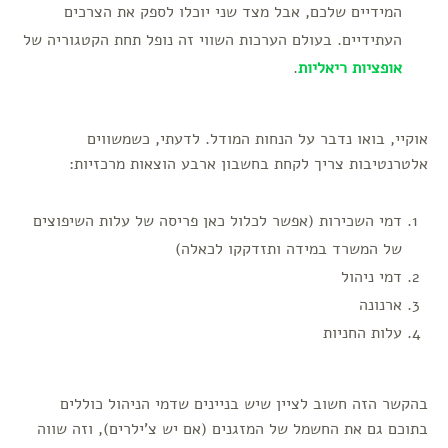
המידיים שלכם, אבל מצד שני יוכלו לספק את הצרכים
העתידיים. בעולם הערכות השווי זה נופל תחת הקטגוריה של
אופציות ריאליות
.
אוקיי, בואו נדבר על הנחות המודל. לדעתי, כשמשווים
אלטרנטיבות צריך לקחת בחשבון ארבע הוצאות מרכזיות:
דמי השכירות (אפשר לכלול כאן פריסה של עלות השיפוצים
של המשרד במידה ותזדקקו לכאלה)
דמי ניהול
ארנונה
עלות החניות
בהקשר הזה חשוב לציין שיש בניינים שדמי הניהול כוללים
בתוכם גם את החשמל של המזגנים (אם יש צ'ילרים), וזה שווה