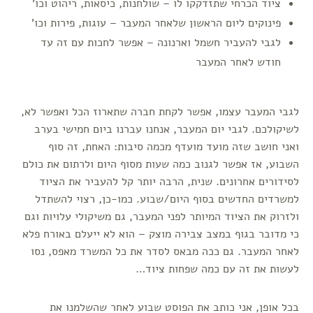
ציוד הכרחי שתזדקקו לו – שולחנות, כיסאות, ריהוט וכו'
פינוקים ליום הראשון שלאחר המעבר – עוגות, פירות וכו'
לגבי להעביר חשמל וארנונה – אפשר לחכות עם זה עד
חודש לאחר המעבר
לגבי המעבר עצמו, אפשר לקחת חברה שתארוז הכל ואפשר לא,
לשיקולכם. לגבי יום המעבר, אנחנו עברנו ביום חמישי בערב
ואני חושב שזה מועד מועדף מכמה סיבות: האחת, זה סוף
השבוע, אז אפשר לגנוב כמה שעות מסוף היום ולרתום את כולם
לסידורים אחרונים. שנית, הרבה יותר קל להעביר את הציוד
למשרדים החדשים בסוף היום/שבוע. כמו-כן, רצוי להשתדל
ולזרוק את הציוד המיותר לפני המעבר, גם משיקולי עלויות וגם
כי מדובר בגוף במצב צבירה מוצק – הוא לא ייעלם באורח פלא
לאחר המעבר. גם ככה מבאס לסדר את כל המשרד מאפס, נסו
לעשות את זה עם כמה שפחות ציוד…
בכל אופן, אני כותב את הפוסט שבוע לאחר שהשלמנו את