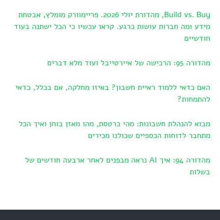
Build vs. Buy, מהדורת יולי 2026. פריימוורק מומלץ, אבטחת
מידע ומה חברות עושות כרגע. קראו עכשיו כי הכל ישתנה בעוד
חודשיים
מהדורה 95: הרכישה של איירטייבל ועוד מלא דברים
האם כדאי ללמוד ראיית חשבון? באיזו מחלקה, אם בכלל, כדאי
להתמחות?
מבוא להנהלת חשבונות: מהי כרטסת, מהו מאזן בוחן ואיך הכל
מתחבר לדוחות הכספיים שכולנו מכירים
מהדורה 94: איך AI נראה מבפנים לאחר ארבעה חודשים של
בשלות