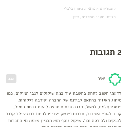
קטגוריות:
אופרציה
,
ניתוח כלכלי
תגיות:
מעבר משרדים
,
נדלן
2 תגובות
יאיר
הגב
לדעתי חשוב לקחת בחשבון עוד כמה שיקולים לגבי המיקום, כמו
מיתוג האיזור בהתאם לביזנס של החברה וקירבה ללקוחות
פוטנציאליים, למשל, חברת פרסום תרצה להיות ברמת החייל,
קרוב לגופי השידור, חברות פינטק יעדיפו להיות ברוטשילד קרוב
לבנקים ולבורסה וכו'. שיקול נוסף הוא הבניין עצמו: מי החברות