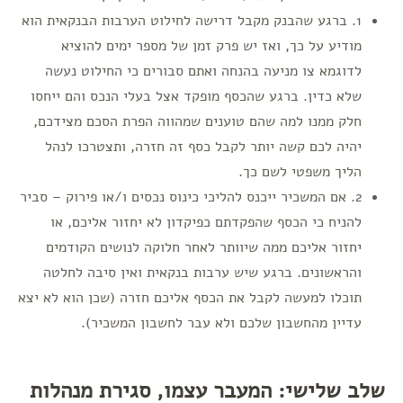
1. ברגע שהבנק מקבל דרישה לחילוט הערבות הבנקאית הוא
מודיע על כך, ואז יש פרק זמן של מספר ימים להוציא
לדוגמא צו מניעה בהנחה ואתם סבורים כי החילוט נעשה
שלא כדין. ברגע שהכסף מופקד אצל בעלי הנכס והם ייחסו
חלק ממנו למה שהם טוענים שמהווה הפרת הסכם מצידכם,
יהיה לכם קשה יותר לקבל כסף זה חזרה, ותצטרכו לנהל
הליך משפטי לשם כך.
2. אם המשכיר ייכנס להליכי כינוס נכסים ו/או פירוק – סביר
להניח כי הכסף שהפקדתם כפיקדון לא יחזור אליכם, או
יחזור אליכם ממה שיוותר לאחר חלוקה לנושים הקודמים
והראשונים. ברגע שיש ערבות בנקאית ואין סיבה לחלטה
תוכלו למעשה לקבל את הכסף אליכם חזרה (שכן הוא לא יצא
עדיין מהחשבון שלכם ולא עבר לחשבון המשכיר).
שלב שלישי: המעבר עצמו, סגירת מנהלות