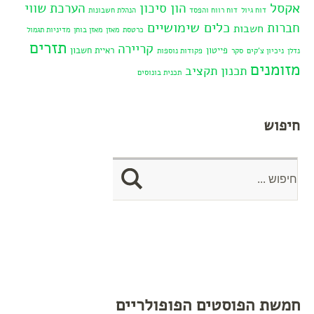
אקסל
הון סיכון
הערכת שווי
דוח גיול
דוח רווח והפסד
הנהלת חשבונות
כלים שימושיים
חברות
חשבות
כרטסת
מאזן
מאזן בוחן
מדיניות תגמול
תזרים
קריירה
פייטון
ראיית חשבון
נדלן
ניכיון צ'קים
סקר
פקודות נוספות
מזומנים
תכנון תקציב
תכנית בונוסים
חיפוש
חמשת הפוסטים הפופולריים