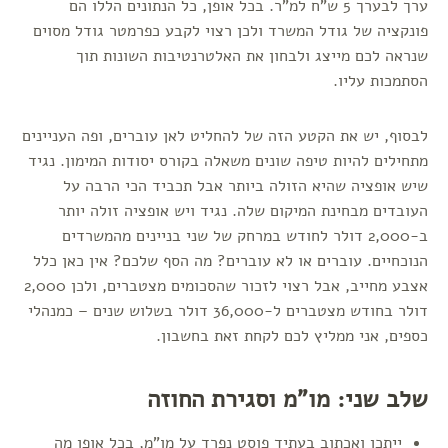
ערך לבערך 5 ש"ח למ"ר. בכל אופן, כל הנתונים הללו הם
פונקציה של גודל המשרד ולכן רצוי לקבע כפרמטר גודל מסוים
שנראה לכם מייצג ולבחון את האלטרנטיבות השונות תוך
הסתמכות עליו.
לבסוף, יש את הקטע הזה של להחליט לאן עוברים, ופה העניינים
מתחילים להיות טיפה שונים משאלה בקורס יסודות המימון. נגיד
שיש אופציה שהיא הזולה ביותר אבל תכביד הכי הרבה על
העובדים מבחינת המיקום שלה. נגיד ויש אופציה זולה יותר
ב-2,000 דולר לחודש במרחק של שני בניינים מהמשרדים
הנוכחיים. עוברים או לא עוברים? מה הסף שלכם? אין כאן כלל
אצבע מחייב, אבל רצוי לזכור שהסכומים מצטברים, ולכן 2,000
דולר בחודש מצטברים ל-36,000 דולר בשלוש שנים – כמנהלי
כספים, אני ממליץ לכם לקחת זאת בחשבון.
שלב שני: מו"מ וסגירת החוזה
ייתכן ואכתוב בעתיד פוסט נפרד על מו"מ, בכל אופן מה