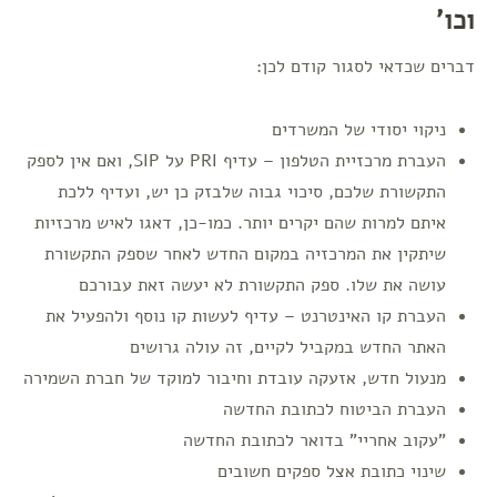
וכו'
דברים שכדאי לסגור קודם לכן:
ניקוי יסודי של המשרדים
העברת מרכזיית הטלפון – עדיף PRI על SIP, ואם אין לספק
התקשורת שלכם, סיכוי גבוה שלבזק כן יש, ועדיף ללכת
איתם למרות שהם יקרים יותר. כמו-כן, דאגו לאיש מרכזיות
שיתקין את המרכזיה במקום החדש לאחר שספק התקשורת
עושה את שלו. ספק התקשורת לא יעשה זאת עבורכם
העברת קו האינטרנט – עדיף לעשות קו נוסף ולהפעיל את
האתר החדש במקביל לקיים, זה עולה גרושים
מנעול חדש, אזעקה עובדת וחיבור למוקד של חברת השמירה
העברת הביטוח לכתובת החדשה
"עקוב אחריי" בדואר לכתובת החדשה
שינוי כתובת אצל ספקים חשובים