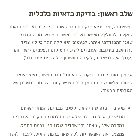
שלב ראשון: בדיקת כדאיות כלכלית
ראשית כל, אני יוצא מנקודת הנחה שכבר יש לכם משרדים ואתם
שוקלים להחליף. מציאת משרד ראשון היא משימה שונה מזו
שאני התמודדתי איתה, לפעמים היא קלה יותר כי לא צריך
להתחשב בתגובת העובדים לשינוי המיקום ולפעמים קשה יותר
(עודף אלטרנטיבות, לקיחה בחשבון של קניית ציוד וכו').
אז איך מתחילים בבדיקת הכדאיות? דבר ראשון, מצטמצמים
למספר אלטרנטיבות קטן ככל האפשר, תוך לקיחה בחשבון של
הגורמים הבאים:
מיקום – כזה שיהיה אטרקטיבי מבחינת המחיר שאתם
מחפשים, אבל גם כזה שלא יגרום למרמור בקרב העובדים.
במקרה שלנו, מאחר והמשרדים שלנו היו ברמת החייל,
צמצמנו את האפשרויות ללהישאר ברמת החייל, לעבור לאזור