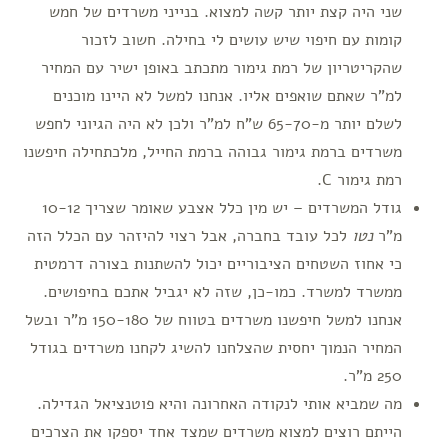
שני היה קצת יותר קשה למצוא. בנייני משרדים של חמש
קומות עם חיפוי שיש עושים לי בחילה. חשוב לזכור
שהקריטריון של רמת גימור מתכתב באופן ישיר עם המחיר
למ"ר שאתם שואפים אליו. אנחנו למשל לא היינו מוכנים
לשלם יותר מ-65-70 ש"ח למ"ר ולכן לא היה הגיוני לחפש
משרדים ברמת גימור גבוהה ברמת החייל, מלכתחילה חיפשנו
רמת גימור C.
גודל המשרדים – יש מין כלל אצבע שאומר שצריך 10-12
מ"ר
נטו
לכל עובד בחברה, אבל רצוי להיזהר עם הכלל הזה
כי אחוז השטחים הציבוריים יכול להשתנות בצורה דרמטית
ממשרד למשרד. כמו-כן, שזה לא יגביל אתכם בחיפושים.
אנחנו למשל חיפשנו משרדים בטווח של 150-180 מ"ר ובשל
המחיר הנמוך יחסית שהצלחנו להשיג לקחנו משרדים בגודל
250 מ"ר.
מה שמביא אותי לנקודה האחרונה והיא פוטנציאל הגדילה.
הייתם רוצים למצוא משרדים שמצד אחד יספקו את הצרכים