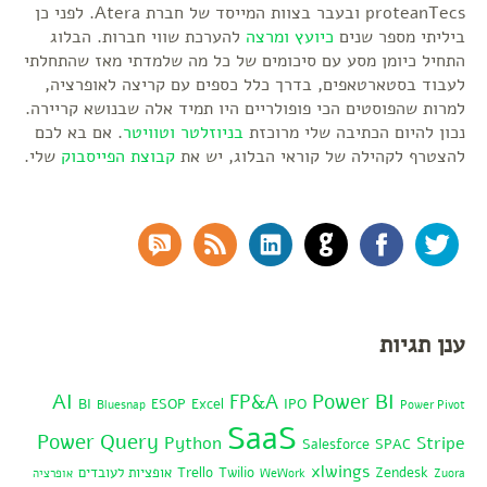
proteanTecs ובעבר בצוות המייסד של חברת Atera. לפני כן
ביליתי מספר שנים
כיועץ ומרצה
להערכת שווי חברות. הבלוג
התחיל כיומן מסע עם סיכומים של כל מה שלמדתי מאז שהתחלתי
לעבוד בסטארטאפים, בדרך כלל כספים עם קריצה לאופרציה,
למרות שהפוסטים הכי פופולריים היו תמיד אלה שבנושא קריירה.
נכון להיום הכתיבה שלי מרוכזת
בניוזלטר
וטוויטר
. אם בא לכם
להצטרף לקהילה של קוראי הבלוג, יש את
קבוצת הפייסבוק
שלי.
RSS Comments
RSS Feed
LinkedIn
GitHub
Facebook
Twitter
ענן תגיות
AI
Power BI
FP&A
BI
ESOP
Excel
IPO
Bluesnap
Power Pivot
SaaS
Power Query
Python
Stripe
Salesforce
SPAC
xlwings
Zendesk
Twilio
Trello
אופציות לעובדים
Zuora
WeWork
אופרציה