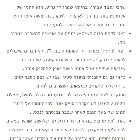
שהכי עובד עבורי, בהיותי שקרן די גרוע, הוא קיומן של
אלטרנטיבות. כך אני לא צריך לשקר, זה עושה אותי רגוע
יותר ולרוב עושה את הצד השני לחוץ יותר.
רצוי לקחת חוזה לשנה-שנתיים עם אופציה להארכה במחיר
נוח.
רצוי להיעזר בעורך דין המתמחה בנדל"ן. יש דברים שיכולים
לראות לכם קריטיים ומסתבר שהם בקטנה, יש דברים
שנראים שוליים אבל אסור בשום אופן להחליק אותם.
כדאי גם גם להכניס בחוזה סעיף שבו יש לכם מספר ימים
כדי לשלוח ליקויים שמצאתם ושצריכים להיות
מתוקנים
לשביעות רצונכם
. לכו תדעו מה תגלו. למשל, אצלנו
גילינו שהמזגן לא מקרר מספיק טוב. לכו תסמכו על רצונו
הטוב של בעל הנכס לאחר שכבר נכנסתם לנכס…
נהוג לתת ערבות בנקאית של חודשיים-שלושה, אפשר במקום
לתת צ'קים כפיקדון. למרות שערבות בנקאית כרוכה בעמלות
גבוהות יחסית, היא עדיפה על לתת צ'ק פיקדון משתי סיבות: