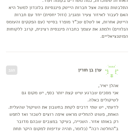
האחרות ששוכרות, כמה משרדים בקומה ועוד.
התלבטות נפוצה אצל חברות הייטק פיננסיות בלונדון למשל היא
האם לעבור לאיזור צעיר ומגניב (וזול יחסית) יחד עם חברות
הייטק אחרות, או לשלם שכ"ד מופרז בסיטי (עם הפקקים והעומס
הנלווים) ולמתג את עצמך כחברה פיננסית רצינית, קרוב ללקוחות
הפוטנציאליים.
ערן בן חורין
הגב
אהלן יאיר,
אני מסכים שברגע שיש קצת יותר כסף, יש מקום גם
לשיקולים כאלה.
לדעתי, יש שתי דרכים לקחת בחשבון את השיקול שהעלית.
האחת, פשוט להחליט מראש איפה רוצים לשכור ואז לחפש
רק באותו אזור. השנייה, בעיקר במצבים שבהם מדובר
ב"החלטה רכה" (כלומר, תהיה עדיפות למקום היקר תחת