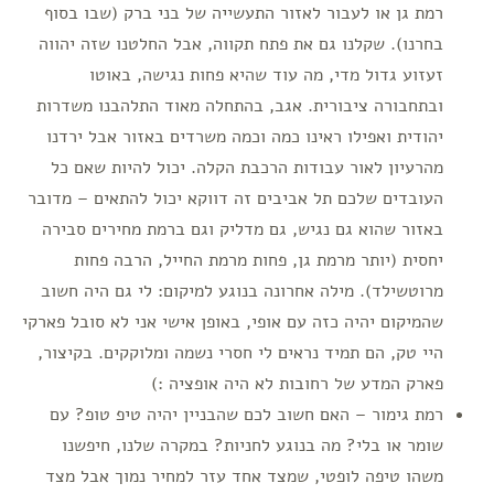
רמת גן או לעבור לאזור התעשייה של בני ברק (שבו בסוף
בחרנו). שקלנו גם את פתח תקווה, אבל החלטנו שזה יהווה
זעזוע גדול מדי, מה עוד שהיא פחות נגישה, באוטו
ובתחבורה ציבורית. אגב, בהתחלה מאוד התלהבנו משדרות
יהודית ואפילו ראינו כמה וכמה משרדים באזור אבל ירדנו
מהרעיון לאור עבודות הרכבת הקלה. יכול להיות שאם כל
העובדים שלכם תל אביבים זה דווקא יכול להתאים – מדובר
באזור שהוא גם נגיש, גם מדליק וגם ברמת מחירים סבירה
יחסית (יותר מרמת גן, פחות מרמת החייל, הרבה פחות
מרוטשילד). מילה אחרונה בנוגע למיקום: לי גם היה חשוב
שהמיקום יהיה כזה עם אופי, באופן אישי אני לא סובל פארקי
היי טק, הם תמיד נראים לי חסרי נשמה ומלוקקים. בקיצור,
פארק המדע של רחובות לא היה אופציה :)
רמת גימור – האם חשוב לכם שהבניין יהיה טיפ טופ? עם
שומר או בלי? מה בנוגע לחניות? במקרה שלנו, חיפשנו
משהו טיפה לופטי, שמצד אחד עזר למחיר נמוך אבל מצד