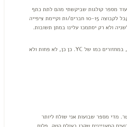
ועוד מספר קולגות שביקשתי מהם לתת כתף
ולעזור קצת לקולגות צעירים/ות יותר. אנו נקבל לקבוצה 10-15 חברים/ות וקיימת ציפייה
שניה ולא רק יסתמכו עלינו במתן תשובות.
אגב, התכנון הוא לפתוח קבוצה כזו מדי שנה, במחזורים כמו של YC. כן כן, לא פחות ולא
ר. מדי מספר שבועות אני שולח ליותר
 האירועים המעניינים שקרו בעולם הטק, פלוס