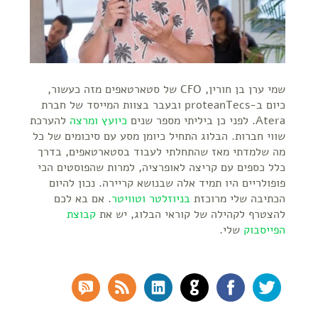
שמי ערן בן חורין, CFO של סטארטאפים מזה כעשור,
כיום ב-proteanTecs ובעבר בצוות המייסד של חברת
Atera. לפני כן ביליתי מספר שנים
כיועץ ומרצה
להערכת
שווי חברות. הבלוג התחיל כיומן מסע עם סיכומים של כל
מה שלמדתי מאז שהתחלתי לעבוד בסטארטאפים, בדרך
כלל כספים עם קריצה לאופרציה, למרות שהפוסטים הכי
פופולריים היו תמיד אלה שבנושא קריירה. נכון להיום
הכתיבה שלי מרוכזת
בניוזלטר
וטוויטר
. אם בא לכם
להצטרף לקהילה של קוראי הבלוג, יש את
קבוצת
הפייסבוק
שלי.
SS Comments
RSS Feed
LinkedIn
GitHub
Facebook
Twitter