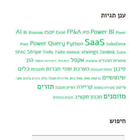
ענן תגיות
AI
Power BI
FP&A
BI
ESOP
Excel
IPO
Bluesnap
Power
SaaS
Power Query
Python
Salesforce
Pivot
Stripe
xlwings
SPAC
Trello
Twilio
Zendesk
WeWork
Zuora
אקסל
הון
אופציות לעובדים
אופרציה
דוח גיול
דוח רווח והפסד
כלים
סיכון
הערכת שווי חברות
חשבות
הנהלת חשבונות
שימושיים
כרטסת
מאזן
מאזן בוחן
מדיניות תגמול
נדלן
ניכיון צ'קים
סקר
תזרים
קריירה
פייטון
ראיית חשבון
פקודות נוספות
מזומנים
תכנון תקציב
תכנית בונוסים
חיפוש