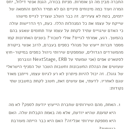
החברה מבין מה הן אומרות. מניות בכורה, הגנת אנטי דילול, יחס
המרה ועוד כמה מינוחים סיניים הם לא תמיד הלחם והחמאה של
יזמים, בטח לא צעירים. זה כבר השלב שצריך לגייס מישהו
שייקח על עצמו את כל המנהלות הללו. כעת, רף הדרישות עולה
כי האדם שיגוייס עתיד לקחת על עצמו עוד תחומים שאגע בהם
בהמשך. רגע, אמרתי לגייס? אולי לשכור? בשנים האחרונות קמו
מספר חברות ייעוץ של מנהלי כספים בעברם, לרוב אנשי ביקורת
מהמשרדים הגדולים, שמספקים שירותי ניהול כספים במיקור-חוץ
לסטארט אפים (אני שמעתי על NextStage, ERB וגוברמן
שעושים את הנהלת החשבונות וחשבות השכר של הסניף הישראלי
של גוגל). זה יכול להיות פיתרון לא רע לגיוס עצמו, וייתכן מאוד
שגם לאחריו. לדעתי, אם עושים זאת, חשוב לקחת בחשבון שתי
נקודות:
האחת, מהם השירותים שחברת הייעוץ יודעת לספק? לא מה
היא
טוענת
שהיא יודעת, אלא מה באמת הקבלות שלה. האם
היא מספקת שירותי אנליזה? האם היא כבר הייתה מעורבת
בגיוסים?