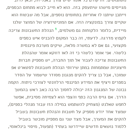
משתמשים. זה קודם כל אומר שיש צורך באנליזה, וכאן לרוב
מגייסים מישהו שיתעסק בזה. הוא לא חייב לבוא מתחום הכספים,
וייתכן שיתנו לו אחריות בתחומים נוספים, אבל מה שבטוח הוא
שקיים צורך בפונקציה הזה. אם המוניטיזציה של המוצר שלנו
1
מיידית, כלומר הלקוחות גם משלמים,
הנהלת החשבונות צריכה
לקפוץ מדרגה. לדעתי, זה כבר המקום להכניס איש כספים
מקצועי, גם אם לא במשרה מלאה, שיקים מערכת פיננסית
כלשהי. אני אומר כלשהי כי זה לאו דווקא אומר שהנהלת
החשבונות צריכה לעבור אל תוך החברה, יש מספיק חברות
חיצוניות שמתמחות במתן שירותי הנהלת חשבונות לסטארט אפ
שמוכר, אבל כן צריך להקים מנגנון מסודר שישמור על הסדר
בספרים ויציף את המידע הפיננסי הרלוונטי לצורכי ניתוח. הקמה
נכונה של המנגנון הזה יכולה לחסוך הרבה כאב ראש בהמשך
הדרך. אם גויס הרבה כסף והצפי הוא לצמיחה מסיבית, אפשר
לחפש טאלנט (מצחיק להשתמש במילה הזו עבור מנהלי כספים),
שמצד אחד יודע מספיק על חשבות והנהלת חשבונות בשביל
להקים את המערך, אבל מצד שני גם מספיק מוכשר בשביל
ללמוד נושאים חדשים שיידרשו בעתיד (תפעול, מיסוי בינלאומי,