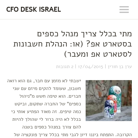
CFO DESK ISRAEL
מתי בכלל צריך מנהל כספים
בסטארט אפ? (או: הנהלת חשבונות
לסטארט אפ ומעבר)
ערן בן חורין
17/04/2015
2 תגובות
ישבתי לא מזמן עם חבר, גם הוא רואה
חשבון, שעומד להקים מיזם עם שני
חברים. הוא טיפה חשש מ"ניהול
כספים" של החברה שתקום, וביקש
כמה טיפים. זה מאוד הפתיע אותי כי
בכלל לא היה ברור לי שהולך להיות
להם צורך במנהל כספים בשנה
הקרובה. התפתח ביננו דיון לגבי מתי בכלל צריך פונקציה של