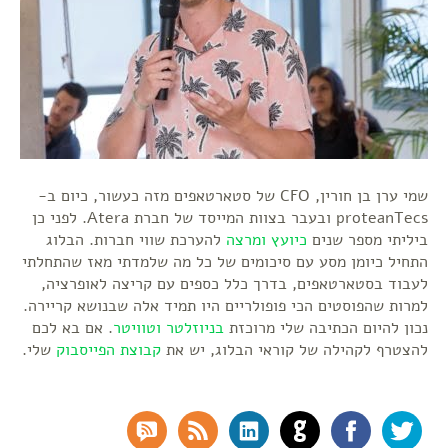
שמי ערן בן חורין, CFO של סטארטאפים מזה כעשור, כיום ב-
proteanTecs ובעבר בצוות המייסד של חברת Atera. לפני כן
ביליתי מספר שנים
כיועץ ומרצה
להערכת שווי חברות. הבלוג
התחיל כיומן מסע עם סיכומים של כל מה שלמדתי מאז שהתחלתי
לעבוד בסטארטאפים, בדרך כלל כספים עם קריצה לאופרציה,
למרות שהפוסטים הכי פופולריים היו תמיד אלה שבנושא קריירה.
נכון להיום הכתיבה שלי מרוכזת
בניוזלטר
וטוויטר
. אם בא לכם
להצטרף לקהילה של קוראי הבלוג, יש את
קבוצת הפייסבוק
שלי.
RSS Comments
RSS Feed
LinkedIn
GitHub
Facebook
Twitter