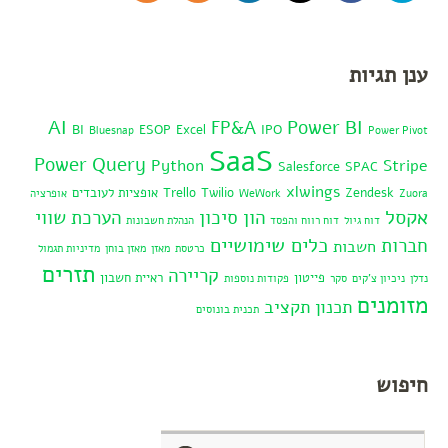
ענן תגיות
AI
Power BI
FP&A
BI
ESOP
Excel
IPO
Bluesnap
Power Pivot
SaaS
Power Query
Python
Stripe
Salesforce
SPAC
xlwings
Zendesk
Twilio
Trello
אופציות לעובדים
Zuora
WeWork
אופרציה
אקסל
הון סיכון
הערכת שווי
דוח גיול
דוח רווח והפסד
הנהלת חשבונות
כלים שימושיים
חברות
חשבות
כרטסת
מאזן
מאזן בוחן
מדיניות תגמול
תזרים
קריירה
פייטון
ראיית חשבון
נדלן
ניכיון צ'קים
סקר
פקודות נוספות
מזומנים
תכנון תקציב
תכנית בונוסים
חיפוש