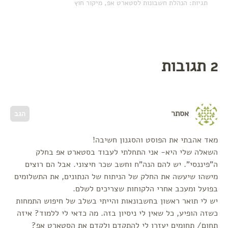
תגיות:
הנהלת חשבונות לסטארט אפ
,
מיקור חוץ
2 תגובות
אסתר
הגב
מאד אהבתי את הפוסט והסגנון חשיבה!
השאלה שלי היא- אני התחלתי לעבוד בסטארט אפ בחלק
ה"פיננסי". יש להם הנה"ח וחשב שכר חיצוני. אבל הם רוצים
מישהו שיעשה את החלק של הניתוח של הנתונים, את התשלומים
בפועל ומעכב אחרי הלקוחות שצריכים לשלם.
יש לי תואר ראשון בחשבונאות והייתי בשלב של חיפוש התמחות
כשזה הופיע, כל שאין לי ניסיון בזה. מה כדאי לי ללמוד? איזה
תחום/ תחומים יעזרו לי להתקדם ולקדם את הסטארט אפ?