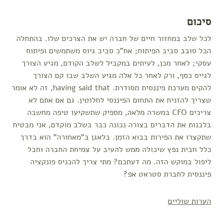
סיכום
לכל שלב במחזור חיים של חברה יש את הצרכים שלו. בהתחלה
הכל סובב סביב הפיתוח; אח"כ סביב גיוס משתמשים ופיתוח
עסקי; לאחר מכן, לעיתים במקביל לשלב הקודם, מגיע הצורך
לגייס כסף, ורק לאחר כל אלה מגיע השלב שבו קם הצורך
להקים מערכת פיננסית מסודרת. having said that, זה לא אומר
שצריך להזניח את התחום הפיננסי לחלוטין. גם אם אתם לא
צריכים CFO במשרה מלאה, מספיק שתשקיעו טיפה מחשבה
בלבנות את הדברים בצורה נכונה כבר בשלב מוקדם, אני מבטיח
שתקצרו את הפירות בבוא הזמן. בלאגן ב"מאחורה" הוא בדרך
כלל חבית נפץ שיכולה ממש להעיב על צמיחת החברה וחבל
ליפול במוקש הזה. מה דעתכם? מתי צריך להכניס פונקציה
פיננסית לחברת סטראט אפ?
הערות שוליים