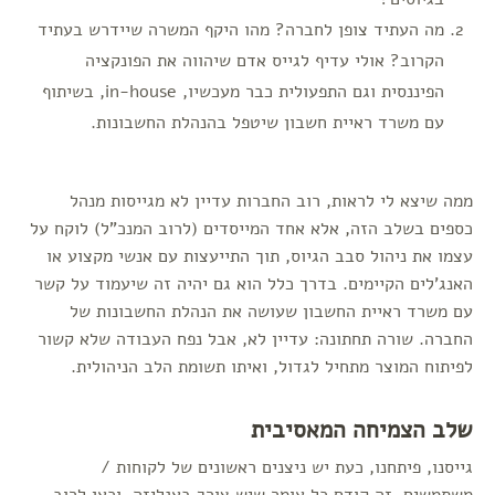
מה העתיד צופן לחברה? מהו היקף המשרה שיידרש בעתיד
הקרוב? אולי עדיף לגייס אדם שיהווה את הפונקציה
הפיננסית וגם התפעולית כבר מעכשיו, in-house, בשיתוף
עם משרד ראיית חשבון שיטפל בהנהלת החשבונות.
ממה שיצא לי לראות, רוב החברות עדיין לא מגייסות מנהל
כספים בשלב הזה, אלא אחד המייסדים (לרוב המנכ"ל) לוקח על
עצמו את ניהול סבב הגיוס, תוך התייעצות עם אנשי מקצוע או
האנג'לים הקיימים. בדרך כלל הוא גם יהיה זה שיעמוד על קשר
עם משרד ראיית החשבון שעושה את הנהלת החשבונות של
החברה. שורה תחתונה: עדיין לא, אבל נפח העבודה שלא קשור
לפיתוח המוצר מתחיל לגדול, ואיתו תשומת הלב הניהולית.
שלב הצמיחה המאסיבית
גייסנו, פיתחנו, כעת יש ניצנים ראשונים של לקוחות /