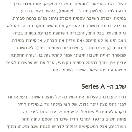
בשלב הזה. התיאור "מתאים" הוא די חמקמק. אותו אדם צריך
לדעת למדל (מלשון מודל – model), כאשר רצוי גם ידע
במימון, יכולת חשיבה עסקית ויכולת ניהול מו"מ ברמה סבירה.
גם ידע בסיסי במשפטים לא יזיק אם וכאשר תוקם חברה. זהו לא
גיוס פשוט. בכל אופן, העבודה השוטפת מבחינת כספים בכזה
מצב היא או לא קיימת (אם עדיין אין חברה), או קיימת במידה
מינורית (3 משכורות ו-5 חשבוניות מאופיס דיפו). לא משהו
שמשרד ראיית חשבון חיצוני אמור להתקשות בו. שורה תחתונה:
עדיין אין צורך במנהל כספים מקצועי, אבל אם יש אפשרות לגייס
מישהו עם פוטנציאל, אפשר לשקול זאת.
שלב ה- Series A
נגיד שעברנו בהצלחה את המשוכה של מוצר ראשוני. כעת אנחנו
לפני גיוס קצת יותר גדול, של חצי מיליון עד 4 מיליון דולר
(נקרא לעיתים Series A. לפעמים יש עוד גיוס לפני. זה
פחות חשוב כרגע). עורכי הדין שלנו מן הסתם טיפה יותר
מעורבים, אבל המשקיעים יכולים לדרוש הגנות שגם מישהו מתוך