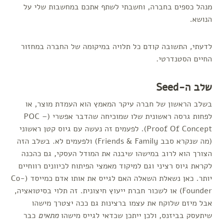
מנהל כספים בחברה, וחשבתי לשתף אתכם במחשבות שלי על
הנושא.
לדעתי, התשובה קודם כל תלויה במיקומה של החברה במחזור
החיים הסטנדרטי.
שלב ה-Seed
בשלב הראשון של חברה עיקר המאמץ הוא העמדת מוצר, או
לפחות גרסה ראשונית שלו שמוכיחה שהדבר אפשרי (POC –
Proof Of Concept). לפעמים זה נעשה עם גיוס קטן ראשוני
(מה שנקרא סבב Friends & Family) ולפעמים לא. בשלב הזה
הצורך הוא לרוב במישהו שיבנה את המודל העסקי, גם כהכנה
לקראת גיוס רציני וגם למיקוד מאמצי הפיתוח לכיוונים רווחיים
יותר. כאן נשאלת השאלה האם לגייס את אותו אדם כמייסד (Co-
Founder) או לשכור חברת ייעוץ חיצונית. זה תלוי בסיטואציה,
אבל מיזם שלוקח את עצמו ברצינות גם ככה יצטרך מישהו
שיתעסק בביזנס, ולכן ייתכן שכדאי לגייס מישהו
מתאים
כבר