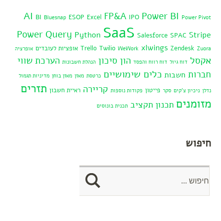
AI
Power BI
FP&A
BI
ESOP
Excel
IPO
Bluesnap
Power Pivot
SaaS
Power Query
Python
Stripe
Salesforce
SPAC
xlwings
Zendesk
Twilio
Trello
אופציות לעובדים
Zuora
WeWork
אופרציה
אקסל
הון סיכון
הערכת שווי
דוח גיול
דוח רווח והפסד
הנהלת חשבונות
כלים שימושיים
חברות
חשבות
כרטסת
מאזן
מאזן בוחן
מדיניות תגמול
תזרים
קריירה
פייטון
ראיית חשבון
נדלן
ניכיון צ'קים
סקר
פקודות נוספות
מזומנים
תכנון תקציב
תכנית בונוסים
חיפוש