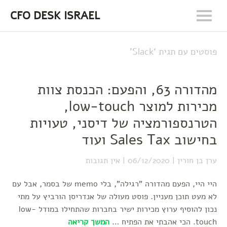
CFO DESK ISRAEL
פוסטים עם תגית ‘
Slack
’
מהדורה 63, והפעם: הכנסת צוות
מכירות למוצר low-touch,
הטרנספורמציה של דיסני, טעויות
בחישוב Sales Tax ועוד
ערן בן חורין
06/12/2020
אין תגובות
היי היי, הפעם מהדורה "רגילה", בלי memo של בסמר, אבל עם
לא מעט תוכן מעניין. פוסט מעולה של אנדריסן הורביץ על מתי
נכון להוסיף ערוץ מכירות ישיר בחברות שהתחילו במודל low-
touch. הכי אהבתי את הפתיח …
המשך קריאה