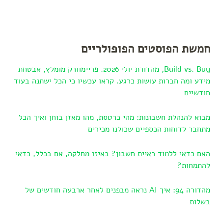
חמשת הפוסטים הפופולריים
Build vs. Buy, מהדורת יולי 2026. פריימוורק מומלץ, אבטחת
מידע ומה חברות עושות כרגע. קראו עכשיו כי הכל ישתנה בעוד
חודשיים
מבוא להנהלת חשבונות: מהי כרטסת, מהו מאזן בוחן ואיך הכל
מתחבר לדוחות הכספיים שכולנו מכירים
האם כדאי ללמוד ראיית חשבון? באיזו מחלקה, אם בכלל, כדאי
להתמחות?
מהדורה 94: איך AI נראה מבפנים לאחר ארבעה חודשים של
בשלות