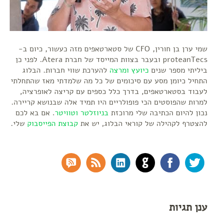
שמי ערן בן חורין, CFO של סטארטאפים מזה כעשור, כיום ב-
proteanTecs ובעבר בצוות המייסד של חברת Atera. לפני כן
ביליתי מספר שנים
כיועץ ומרצה
להערכת שווי חברות. הבלוג
התחיל כיומן מסע עם סיכומים של כל מה שלמדתי מאז שהתחלתי
לעבוד בסטארטאפים, בדרך כלל כספים עם קריצה לאופרציה,
למרות שהפוסטים הכי פופולריים היו תמיד אלה שבנושא קריירה.
נכון להיום הכתיבה שלי מרוכזת
בניוזלטר
וטוויטר
. אם בא לכם
להצטרף לקהילה של קוראי הבלוג, יש את
קבוצת הפייסבוק
שלי.
RSS Comments
RSS Feed
LinkedIn
GitHub
Facebook
Twitter
ענן תגיות