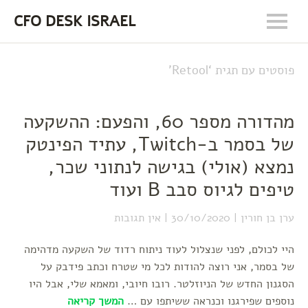
CFO DESK ISRAEL
פוסטים עם תגית ‘
Retool
’
מהדורה מספר 60, והפעם: ההשקעה
של בסמר ב-Twitch, עתיד הפינטק
נמצא (אולי) בגישה לנתוני שכר,
טיפים לגיוס סבב B ועוד
ערן בן חורין
30/10/2020
אין תגובות
היי לכולם, לפני שנצלול לעוד ניתוח רדוד של השקעה מדהימה
של בסמר, אני רוצה להודות לכל מי שטרח וכתב פידבק על
הסגנון החדש של הניוזלטר. רובו חיובי, ומאמא שלי, אבל היו
נוספים שפירגנו וכנראה ששיתפו עם …
המשך קריאה