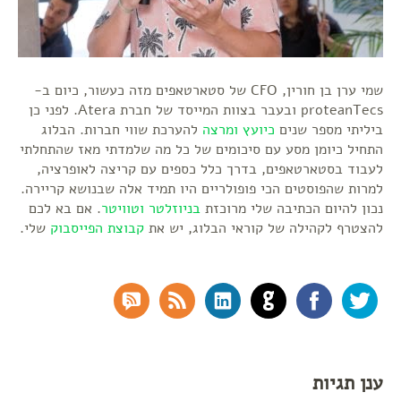
שמי ערן בן חורין, CFO של סטארטאפים מזה כעשור, כיום ב-
proteanTecs ובעבר בצוות המייסד של חברת Atera. לפני כן
ביליתי מספר שנים
כיועץ ומרצה
להערכת שווי חברות. הבלוג
התחיל כיומן מסע עם סיכומים של כל מה שלמדתי מאז שהתחלתי
לעבוד בסטארטאפים, בדרך כלל כספים עם קריצה לאופרציה,
למרות שהפוסטים הכי פופולריים היו תמיד אלה שבנושא קריירה.
נכון להיום הכתיבה שלי מרוכזת
בניוזלטר
וטוויטר
. אם בא לכם
להצטרף לקהילה של קוראי הבלוג, יש את
קבוצת הפייסבוק
שלי.
RSS Comments
RSS Feed
LinkedIn
GitHub
Facebook
Twitter
ענן תגיות