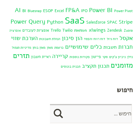
AI
Power BI
FP&A
BI
ESOP
Excel
IPO
Bluesnap
Power Pivot
SaaS
Power Query
Python
Stripe
Salesforce
SPAC
xlwings
Zendesk
Twilio
Trello
אופציות לעובדים
Zuora
WeWork
אופרציה
אקסל
הון סיכון
הערכת שווי
דוח גיול
דוח רווח והפסד
הנהלת חשבונות
כלים שימושיים
חברות
חשבות
כרטסת
מאזן
מאזן בוחן
מדיניות תגמול
תזרים
קריירה
פייטון
ראיית חשבון
נדלן
ניכיון צ'קים
סקר
פקודות נוספות
מזומנים
תכנון תקציב
תכנית בונוסים
חיפוש