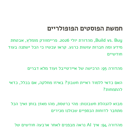
חמשת הפוסטים הפופולריים
Build vs. Buy, מהדורת יולי 2026. פריימוורק מומלץ, אבטחת
מידע ומה חברות עושות כרגע. קראו עכשיו כי הכל ישתנה בעוד
חודשיים
מהדורה 95: הרכישה של איירטייבל ועוד מלא דברים
האם כדאי ללמוד ראיית חשבון? באיזו מחלקה, אם בכלל, כדאי
להתמחות?
מבוא להנהלת חשבונות: מהי כרטסת, מהו מאזן בוחן ואיך הכל
מתחבר לדוחות הכספיים שכולנו מכירים
מהדורה 94: איך AI נראה מבפנים לאחר ארבעה חודשים של