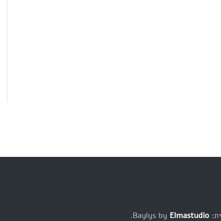
Baylys b
Elmastudio