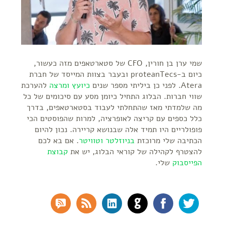
שמי ערן בן חורין, CFO של סטארטאפים מזה כעשור,
כיום ב-proteanTecs ובעבר בצוות המייסד של חברת
Atera. לפני כן ביליתי מספר שנים
כיועץ ומרצה
להערכת
שווי חברות. הבלוג התחיל כיומן מסע עם סיכומים של כל
מה שלמדתי מאז שהתחלתי לעבוד בסטארטאפים, בדרך
כלל כספים עם קריצה לאופרציה, למרות שהפוסטים הכי
פופולריים היו תמיד אלה שבנושא קריירה. נכון להיום
הכתיבה שלי מרוכזת
בניוזלטר
וטוויטר
. אם בא לכם
להצטרף לקהילה של קוראי הבלוג, יש את
קבוצת
הפייסבוק
שלי.
SS Comments
RSS Feed
LinkedIn
GitHub
Facebook
Twitter