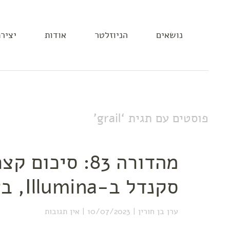
נושאים
הניוזלטר
אודות
יציר
פוסטים עם תגית ‘
grail
’
מהדורה 83: סיכ
סקנדל ב-Illumina, באיירן מינכן ופול גראהם
ערן בן חורין
10/07/2023
אין תגובות