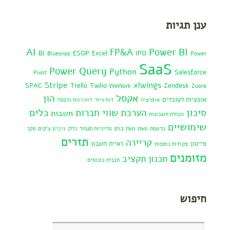
ענן תגיות
AI
Power BI
FP&A
BI
ESOP
Excel
IPO
Bluesnap
Power
SaaS
Power Query
Python
Salesforce
Pivot
Stripe
xlwings
SPAC
Trello
Twilio
Zendesk
WeWork
Zuora
אקסל
הון
אופציות לעובדים
אופרציה
דוח גיול
דוח רווח והפסד
כלים
סיכון
הערכת שווי חברות
חשבות
הנהלת חשבונות
שימושיים
כרטסת
מאזן
מאזן בוחן
מדיניות תגמול
נדלן
ניכיון צ'קים
סקר
תזרים
קריירה
פייטון
ראיית חשבון
פקודות נוספות
מזומנים
תכנון תקציב
תכנית בונוסים
חיפוש