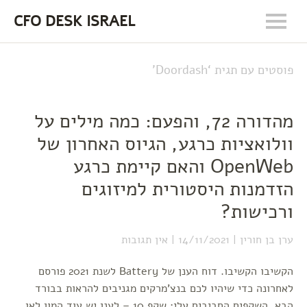
CFO DESK ISRAEL
פוסטים עם תגית ‘
Doordash
’
מהדורה 72, והפעם: כמה מילים על
וולואציות כרגע, הגיוס האחרון של
OpenWeb והאם קיימת כרגע
הזדמנות היסטורית למיזוגים
ורכישות?
ערן בן חורין
14/11/2021
אין תגובות
הקשיבו הקשיבו. דוח הענן של Battery לשנת 2021 פורסם
לאחרונה כדי שיהיו לכם בנצ'מרקים מגניבים להראות בבורד
הבא. השקפים החביבים עלי: שקף 10 – לענן יש עוד המון לאן