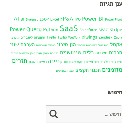
ענן תגיות
AI
Power BI
FP&A
BI
ESOP
Excel
IPO
Bluesnap
Power Pivot
SaaS
Power Query
Python
Stripe
Salesforce
SPAC
xlwings
Zendesk
Twilio
Trello
אופציות לעובדים
Zuora
WeWork
אופרציה
אקסל
הון סיכון
הערכת שווי
דוח גיול
דוח רווח והפסד
הנהלת חשבונות
כלים שימושיים
חברות
חשבות
כרטסת
מאזן
מאזן בוחן
מדיניות תגמול
תזרים
קריירה
פייטון
ראיית חשבון
נדלן
ניכיון צ'קים
סקר
פקודות נוספות
מזומנים
תכנון תקציב
תכנית בונוסים
חיפוש