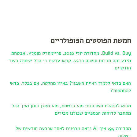
חמשת הפוסטים הפופולריים
Build vs. Buy, מהדורת יולי 2026. פריימוורק מומלץ, אבטחת
מידע ומה חברות עושות כרגע. קראו עכשיו כי הכל ישתנה בעוד
חודשיים
האם כדאי ללמוד ראיית חשבון? באיזו מחלקה, אם בכלל, כדאי
להתמחות?
מבוא להנהלת חשבונות: מהי כרטסת, מהו מאזן בוחן ואיך הכל
מתחבר לדוחות הכספיים שכולנו מכירים
מהדורה 94: איך AI נראה מבפנים לאחר ארבעה חודשים של
בשלות