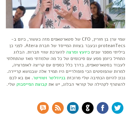
שמי ערן בן חורין, CFO של סטארטאפים מזה כעשור, כיום ב-
proteanTecs ובעבר בצוות המייסד של חברת Atera. לפני כן
ביליתי מספר שנים
כיועץ ומרצה
להערכת שווי חברות. הבלוג
התחיל כיומן מסע עם סיכומים של כל מה שלמדתי מאז שהתחלתי
לעבוד בסטארטאפים, בדרך כלל כספים עם קריצה לאופרציה,
למרות שהפוסטים הכי פופולריים היו תמיד אלה שבנושא קריירה.
נכון להיום הכתיבה שלי מרוכזת
בניוזלטר
וטוויטר
. אם בא לכם
להצטרף לקהילה של קוראי הבלוג, יש את
קבוצת הפייסבוק
שלי.
RSS Comments
RSS Feed
LinkedIn
GitHub
Facebook
Twitter