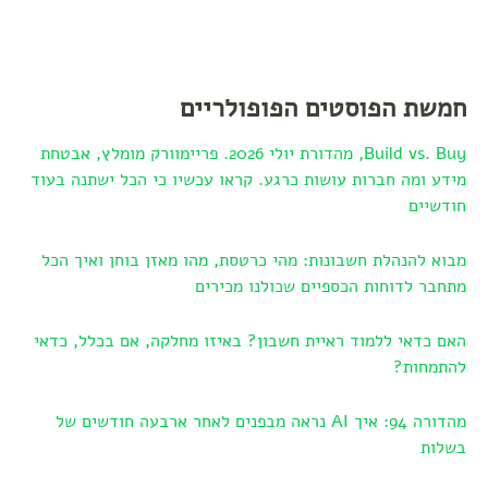
חמשת הפוסטים הפופולריים
Build vs. Buy, מהדורת יולי 2026. פריימוורק מומלץ, אבטחת
מידע ומה חברות עושות כרגע. קראו עכשיו כי הכל ישתנה בעוד
חודשיים
מבוא להנהלת חשבונות: מהי כרטסת, מהו מאזן בוחן ואיך הכל
מתחבר לדוחות הכספיים שכולנו מכירים
האם כדאי ללמוד ראיית חשבון? באיזו מחלקה, אם בכלל, כדאי
להתמחות?
מהדורה 94: איך AI נראה מבפנים לאחר ארבעה חודשים של
בשלות