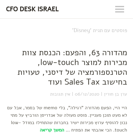
CFO DESK ISRAEL
פוסטים עם תגית ‘
Disney
’
מהדורה 63, והפעם: הכנסת צוות
מכירות למוצר low-touch,
הטרנספורמציה של דיסני, טעויות
בחישוב Sales Tax ועוד
ערן בן חורין
06/12/2020
אין תגובות
היי היי, הפעם מהדורה "רגילה", בלי memo של בסמר, אבל עם
לא מעט תוכן מעניין. פוסט מעולה של אנדריסן הורביץ על מתי
נכון להוסיף ערוץ מכירות ישיר בחברות שהתחילו במודל low-
touch. הכי אהבתי את הפתיח …
המשך קריאה