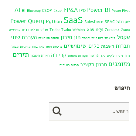
AI
Power BI
FP&A
BI
ESOP
Excel
IPO
Bluesnap
Power Pivot
SaaS
Power Query
Python
Stripe
Salesforce
SPAC
xlwings
Zendesk
Twilio
Trello
אופציות לעובדים
Zuora
WeWork
אופרציה
אקסל
הון סיכון
הערכת שווי
דוח גיול
דוח רווח והפסד
הנהלת חשבונות
כלים שימושיים
חברות
חשבות
כרטסת
מאזן
מאזן בוחן
מדיניות תגמול
תזרים
קריירה
פייטון
ראיית חשבון
נדלן
ניכיון צ'קים
סקר
פקודות נוספות
מזומנים
תכנון תקציב
תכנית בונוסים
חיפוש