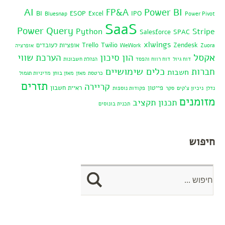
AI
Power BI
FP&A
BI
ESOP
Excel
IPO
Bluesnap
Power Pivot
SaaS
Power Query
Python
Stripe
Salesforce
SPAC
xlwings
Zendesk
Twilio
Trello
אופציות לעובדים
Zuora
WeWork
אופרציה
אקסל
הון סיכון
הערכת שווי
דוח גיול
דוח רווח והפסד
הנהלת חשבונות
כלים שימושיים
חברות
חשבות
כרטסת
מאזן
מאזן בוחן
מדיניות תגמול
תזרים
קריירה
פייטון
ראיית חשבון
נדלן
ניכיון צ'קים
סקר
פקודות נוספות
מזומנים
תכנון תקציב
תכנית בונוסים
חיפוש