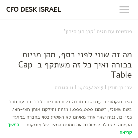
CFO DESK ISRAEL
פוסטים עם תגית ‘
קרן הון סיכון
’
מה זה שווי לפני כסף, מהן מניות
בכורה ואיך כל זה משתקף ב-Cap
Table
ערן בן חורין
14/03/2015
11 תגובות
נגיד והקמתי ב-1.1.2015 חברה בשם מוכרים בלבד יחד עם חבר
בשם שאולי, רשמנו 1,000,000 מניות וחילקנו אותן חצי-חצי.
כמו-כן, נניח שאף אחד מאיתנו לא השקיע כסף בחברה במועד
הקמתה. לטבלה שמספרת את תמונת המצב של אחזקות …
המשך
קריאה