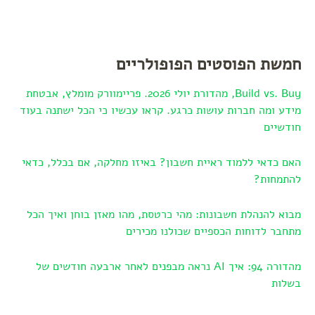
חמשת הפוסטים הפופולריים
Build vs. Buy, מהדורת יולי 2026. פריימוורק מומלץ, אבטחת
מידע ומה חברות עושות כרגע. קראו עכשיו כי הכל ישתנה בעוד
חודשיים
האם כדאי ללמוד ראיית חשבון? באיזו מחלקה, אם בכלל, כדאי
להתמחות?
מבוא להנהלת חשבונות: מהי כרטסת, מהו מאזן בוחן ואיך הכל
מתחבר לדוחות הכספיים שכולנו מכירים
מהדורה 94: איך AI נראה מבפנים לאחר ארבעה חודשים של
בשלות