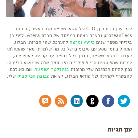
שמי ערן בן חורין, CFO של סטארטאפים מזה כעשור, כיום ב-
proteanTecs ובעבר בצוות המייסד של חברת Atera. לפני כן
ביליתי מספר שנים
כיועץ ומרצה
להערכת שווי חברות. הבלוג
התחיל כיומן מסע עם סיכומים של כל מה שלמדתי מאז שהתחלתי
לעבוד בסטארטאפים, בדרך כלל כספים עם קריצה לאופרציה,
למרות שהפוסטים הכי פופולריים היו תמיד אלה שבנושא קריירה.
נכון להיום הכתיבה שלי מרוכזת
בניוזלטר
וטוויטר
. אם בא לכם
להצטרף לקהילה של קוראי הבלוג, יש את
קבוצת הפייסבוק
שלי.
RSS Comments
RSS Feed
LinkedIn
GitHub
Facebook
Twitter
ענן תגיות