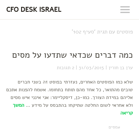
CFO DESK ISRAEL
פוסטים עם תגית ‘
סעיף 102
’
כמה דברים שכדאי שתדעו על מסים
ערן בן חורין
31/03/2015
2 תגובות
שלא כמו הפוסטים האחרים, נעזרתי בפוסט זה בשני חברים
טובים מהתואר, כל אחד מהם תותח בתחומו. אשמח להפנות אתכם
אליהם במידת הצורך. כמו-כן, דיסקליימר: אני אינני איש מסים
ולא אחראי לשום החלטה שתיקחו בהתבסס על מידע …
המשך
קריאה
מסים