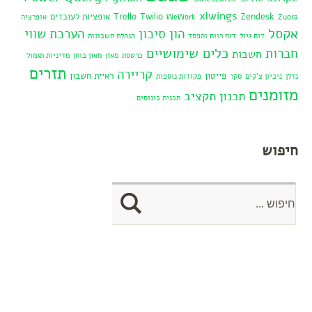
xlwings
Zendesk
Twilio
Trello
אופציות לעובדים
Zuora
WeWork
אופרציה
אקסל
הון סיכון
הערכת שווי
דוח גיול
דוח רווח והפסד
הנהלת חשבונות
כלים שימושיים
חברות
חשבות
כרטסת
מאזן
מאזן בוחן
מדיניות תגמול
תזרים
קריירה
פייטון
ראיית חשבון
נדלן
ניכיון צ'קים
סקר
פקודות נוספות
מזומנים
תכנון תקציב
תכנית בונוסים
חיפוש