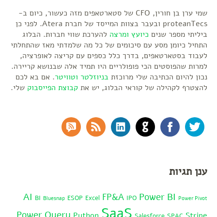
שמי ערן בן חורין, CFO של סטארטאפים מזה כעשור, כיום ב-
proteanTecs ובעבר בצוות המייסד של חברת Atera. לפני כן
ביליתי מספר שנים
כיועץ ומרצה
להערכת שווי חברות. הבלוג
התחיל כיומן מסע עם סיכומים של כל מה שלמדתי מאז שהתחלתי
לעבוד בסטארטאפים, בדרך כלל כספים עם קריצה לאופרציה,
למרות שהפוסטים הכי פופולריים היו תמיד אלה שבנושא קריירה.
נכון להיום הכתיבה שלי מרוכזת
בניוזלטר
וטוויטר
. אם בא לכם
להצטרף לקהילה של קוראי הבלוג, יש את
קבוצת הפייסבוק
שלי.
RSS Comments
RSS Feed
LinkedIn
GitHub
Facebook
Twitter
ענן תגיות
AI
Power BI
FP&A
BI
ESOP
Excel
IPO
Bluesnap
Power Pivot
SaaS
Power Query
Python
Stripe
Salesforce
SPAC