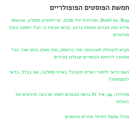
חמשת הפוסטים הפופולריים
Build vs. Buy, מהדורת יולי 2026. פריימוורק מומלץ, אבטחת
מידע ומה חברות עושות כרגע. קראו עכשיו כי הכל ישתנה בעוד
חודשיים
מבוא להנהלת חשבונות: מהי כרטסת, מהו מאזן בוחן ואיך הכל
מתחבר לדוחות הכספיים שכולנו מכירים
האם כדאי ללמוד ראיית חשבון? באיזו מחלקה, אם בכלל, כדאי
להתמחות?
מהדורה 94: איך AI נראה מבפנים לאחר ארבעה חודשים של
בשלות
מודל אקסל לחיזוי תזרים מזומנים