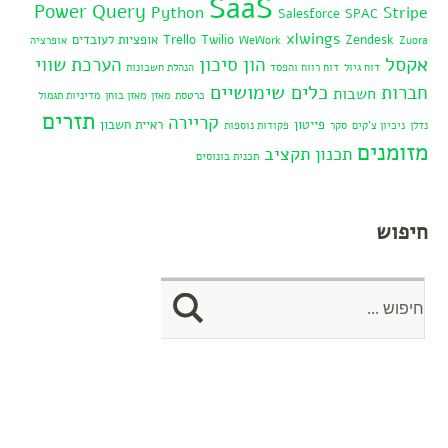
SaaS
Power Query
Python
Stripe
Salesforce
SPAC
xlwings
Zendesk
Twilio
Trello
אופציות לעובדים
Zuora
WeWork
אופרציה
אקסל
הון סיכון
הערכת שווי
דוח גיול
דוח רווח והפסד
הנהלת חשבונות
כלים שימושיים
חברות
חשבות
כרטסת
מאזן
מאזן בוחן
מדיניות תגמול
תזרים
קריירה
פייטון
ראיית חשבון
נדלן
ניכיון צ'קים
סקר
פקודות נוספות
מזומנים
תכנון תקציב
תכנית בונוסים
חיפוש