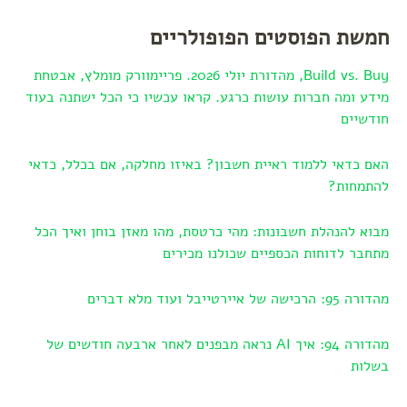
חמשת הפוסטים הפופולריים
Build vs. Buy, מהדורת יולי 2026. פריימוורק מומלץ, אבטחת
מידע ומה חברות עושות כרגע. קראו עכשיו כי הכל ישתנה בעוד
חודשיים
האם כדאי ללמוד ראיית חשבון? באיזו מחלקה, אם בכלל, כדאי
להתמחות?
מבוא להנהלת חשבונות: מהי כרטסת, מהו מאזן בוחן ואיך הכל
מתחבר לדוחות הכספיים שכולנו מכירים
מהדורה 95: הרכישה של איירטייבל ועוד מלא דברים
מהדורה 94: איך AI נראה מבפנים לאחר ארבעה חודשים של
בשלות