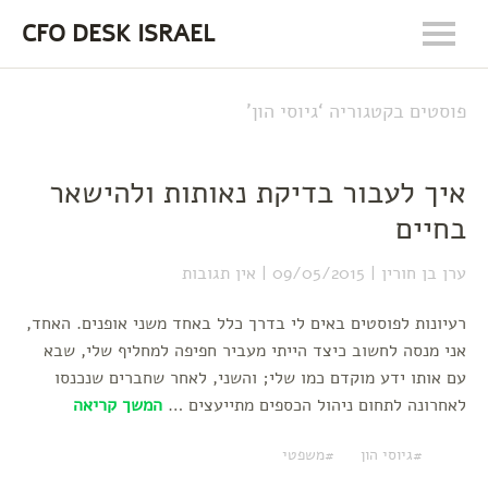
CFO DESK ISRAEL
פוסטים בקטגוריה ‘
גיוסי הון
’
איך לעבור בדיקת נאותות ולהישאר
בחיים
ערן בן חורין
09/05/2015
אין תגובות
רעיונות לפוסטים באים לי בדרך כלל באחד משני אופנים. האחד,
אני מנסה לחשוב כיצד הייתי מעביר חפיפה למחליף שלי, שבא
עם אותו ידע מוקדם כמו שלי; והשני, לאחר שחברים שנכנסו
לאחרונה לתחום ניהול הכספים מתייעצים …
המשך קריאה
גיוסי הון
משפטי