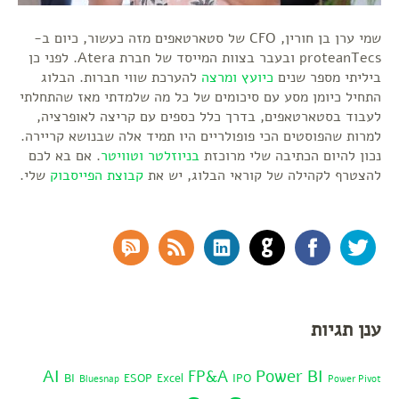
שמי ערן בן חורין, CFO של סטארטאפים מזה כעשור, כיום ב-
proteanTecs ובעבר בצוות המייסד של חברת Atera. לפני כן
ביליתי מספר שנים
כיועץ ומרצה
להערכת שווי חברות. הבלוג
התחיל כיומן מסע עם סיכומים של כל מה שלמדתי מאז שהתחלתי
לעבוד בסטארטאפים, בדרך כלל כספים עם קריצה לאופרציה,
למרות שהפוסטים הכי פופולריים היו תמיד אלה שבנושא קריירה.
נכון להיום הכתיבה שלי מרוכזת
בניוזלטר
וטוויטר
. אם בא לכם
להצטרף לקהילה של קוראי הבלוג, יש את
קבוצת הפייסבוק
שלי.
RSS Comments
RSS Feed
LinkedIn
GitHub
Facebook
Twitter
ענן תגיות
AI
Power BI
FP&A
BI
ESOP
Excel
IPO
Bluesnap
Power Pivot